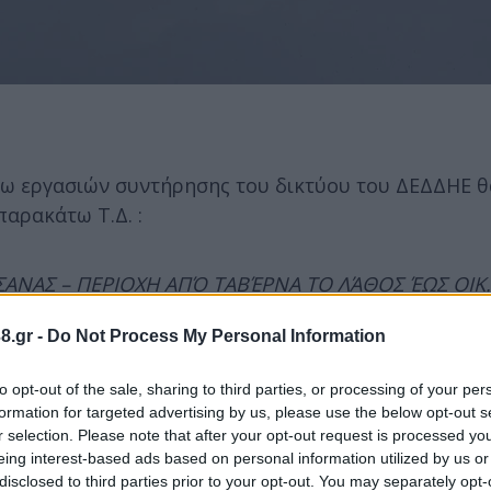
ω εργασιών συντήρησης του δικτύου του ΔΕΔΔΗΕ θ
αρακάτω Τ.Δ. :
ΗΤΣΑΝΑΣ – ΠΕΡΙΟΧΗ ΑΠΌ ΤΑΒΈΡΝΑ ΤΟ ΛΆΘΟΣ ΈΩΣ ΟΙΚ
8.gr -
Do Not Process My Personal Information
γι' αυτό λοιπόν οι εγκαταστάσεις και τα δίκτυα θα
to opt-out of the sale, sharing to third parties, or processing of your per
formation for targeted advertising by us, please use the below opt-out s
r selection. Please note that after your opt-out request is processed y
eing interest-based ads based on personal information utilized by us or
στους αγωγούς ή σε άλλα στοιχεία του δικτύου, έστ
disclosed to third parties prior to your opt-out. You may separately opt-