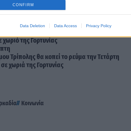
CONFIRM
Data Deletion
Data Access
Privacy Policy
στον Άγιο Βασίλειο Τρίπολης
ε χωριό της Γορτυνίας
μπτη
ήμου Τρίπολης θα κοπεί το ρεύμα την Τετάρτη
σε χωριά της Γορτυνίας
ρκαδία
Κοινωνία