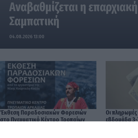
Αναβαθμίζεται η επαρχιακή
Σαμπατική
04.08.2026 13:00
Έκθεση Παραδοσιακών Φορεσιών
Οι πληρωμές
στο Πνευματικό Κέντρο Τροπαίων
εβδομάδα 3-
04.08.2026 12:57
03.08.2026 14: