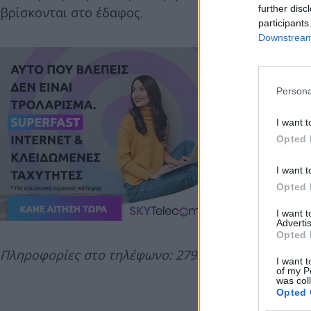
further disc
βρίσκονται στο έδαφος.
participants
Downstream 
Persona
I want t
Opted 
I want t
Opted 
I want 
Advertis
Opted 
Πληροφορίες στο τηλέφωνο: 27950 / 43780.
I want t
of my P
was col
Opted 