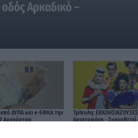
 οδός Αρκαδικό –
 από ΔΥΠΑ και e-ΕΦΚΑ την
Τρίπολη: ΕΚΚΛΗΣΙΑΖΟΥΣΕΣ
7 Αυγούστου
Αριστοφάνη - Σκηνοθετεί
Μουμουλίδης
58
04.08.2026 12:52