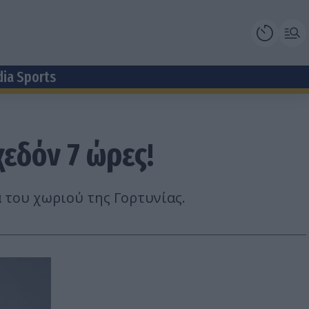
dia Sports
χεδόν 7 ώρες!
α του χωριού της Γορτυνίας.