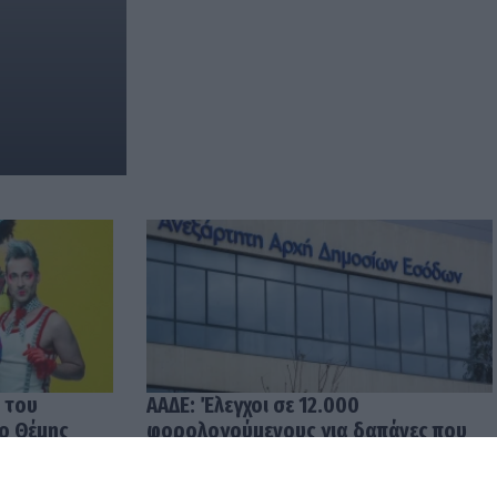
 του
ΑΑΔΕ: Έλεγχοι σε 12.000
 ο Θέμης
φορολογούμενους για δαπάνες που
υπερβαίνουν τα δηλωθέντα
εισοδήματα