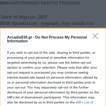
ΜΑΛΛΙΑΡΟΠΟΥΛΕΙΟ ΘΕΑΤΡΟ ΤΡΙΠΟΛΗΣ
Τρίτη 18 Μαρτίου 2025
09:00 Προσέλευση - εγγραφές στην είσοδο του
Μαλλιαροπούλειου Θεάτρου.
09:30 ΧΑΙΡΕΤΙΣΜΟΙ
Arcadia938.gr -
Do Not Process My Personal
Information
10:00 ΟΜΙΛΙΕΣ
If you wish to opt-out of the sale, sharing to third parties, or
Α. Προοπτικές και προκλήσεις με την αξιοποίηση
processing of your personal or sensitive information for
των νέων τεχνολογιών κα. Καλλιόπη Στάγκα –
targeted advertising by us, please use the below opt-out
section to confirm your selection. Please note that after your
Προϊσταμένη Γενικής Δ/νσης Διοίκησης και
opt-out request is processed you may continue seeing
Ηλεκτρονικής Διακυβέρνησης
interest-based ads based on personal information utilized by
us or personal information disclosed to third parties prior to
your opt-out. You may separately opt-out of the further
Β. Διαδικασίες πλήρωσης θέσεων τακτικού
disclosure of your personal information by third parties on the
προσωπικού (ν. 4765/2021, ν. 5149/2024)
IAB’s list of downstream participants. This information may
Πανελλήνιος Γραπτός Διαγωνισμός (Δομή,
also be disclosed by us to third parties on the
IAB’s List of