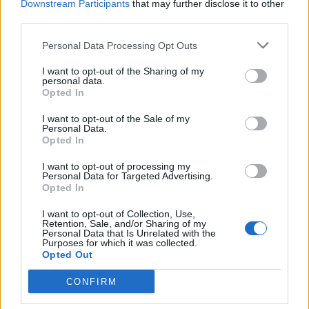
Downstream Participants
that may further disclose it to other
Περιεχόμενο, Κριτήρια, - άρθρα 8, 12)
third parties.
Κριτήρια επιλογής προσωπικού με σειρά
προτεραιότητας (άρθρο 29)
Personal Data Processing Opt Outs
ΑΜΕΑ (άρθρο 6)
I want to opt-out of the Sharing of my
Επιλαχόντες (άρθρο 25)
personal data.
Opted In
Ειδικές επισημάνσεις (Προκηρύξεις Κ, υποβολή
ηλεκτρονικών αιτήσεων και δικαιολογητικών από
I want to opt-out of the Sale of my
Personal Data.
το μητρώο - Ηλεκτρονικές Υπηρεσίες ΑΣΕΠ)
Opted In
κα. Δέσποινα Σιμιτζόγλου – Προϊσταμένη Γενικής
I want to opt-out of processing my
Δ/νσης Επιλογής Προσωπικού
Personal Data for Targeted Advertising.
Opted In
κ. Ιωάννης Μπάτζιος – Αν. Προϊστάμενος Τμήματος
Έκδοσης Οριστικών Αποτελεσμάτων
I want to opt-out of Collection, Use,
Retention, Sale, and/or Sharing of my
κα. Ιφιγένεια Παναγιώτου – Τμήμα Ηλεκτρονικών
Personal Data that Is Unrelated with the
Purposes for which it was collected.
Υπηρεσιών
Opted Out
CONFIRM
Διάλειμμα