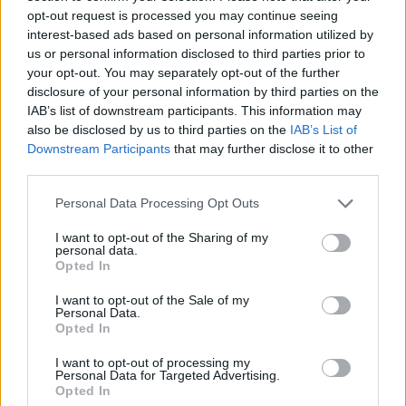
έρχονται σε επαφή με τη φύση και τον εαυτό τους
opt-out request is processed you may continue seeing
μέσα από την
κινητή βιβλιοθήκη
του
Κέντρου
interest-based ads based on personal information utilized by
us or personal information disclosed to third parties prior to
Πολιτισμού Ίδρυμα Σταύρος Νιάρχος (ΚΠΙΣΝ)
.
your opt-out. You may separately opt-out of the further
disclosure of your personal information by third parties on the
Οι
έφηβοι
συναντούν νέους δρόμους αφήγησης
IAB’s list of downstream participants. This information may
also be disclosed by us to third parties on the
IAB’s List of
μέσα από το εργαστήριο
Graphic Novel
με τη
Downstream Participants
that may further disclose it to other
χρήση νέων τεχνολογιών δια χειρός ΚΠΙΣΝ, ενώ
third parties.
η
stand-up comedy
παράσταση με τον
Κώστα
Personal Data Processing Opt Outs
Μαλιάτση
τούς χαρίζει γέλιο χωρίς να χρειάζεται
να σκρολάρουν αδιάκοπα στο tik tok.
I want to opt-out of the Sharing of my
personal data.
Opted In
Οι
ενήλικες
συμμετέχουν σε ένα σύνολο
I want to opt-out of the Sale of my
εμπειριών που συνδέουν γαστρονομία, παράδοση
Personal Data.
και σύγχρονη δημιουργία: από το
Opted In
εργαστήριο
ζυθοποίησης «Craft your beer»
έως
I want to opt-out of processing my
τη μαγειρική της
Personal Data for Targeted Advertising.
Opted In
παραδοσιακής
τραχανοπατάτας
και το
live