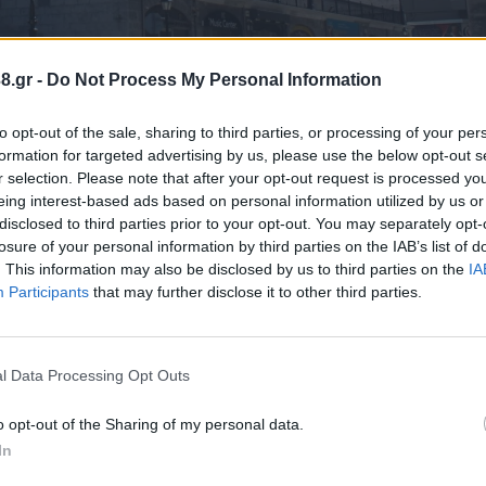
8.gr -
Do Not Process My Personal Information
to opt-out of the sale, sharing to third parties, or processing of your per
formation for targeted advertising by us, please use the below opt-out s
r selection. Please note that after your opt-out request is processed y
σουν τα Θεοφάνεια στην Τρίπολη, σύμφωνα με την
eing interest-based ads based on personal information utilized by us or
disclosed to third parties prior to your opt-out. You may separately opt-
losure of your personal information by third parties on the IAB’s list of
. This information may also be disclosed by us to third parties on the
IA
ήματα νεφώσεις από την ανατολή έως και τη δύση τ
Participants
that may further disclose it to other third parties.
ποχή θερμοκρασίες, ήτοι από 1 μέχρι και 13 βαθμο
και θα φτάσουν μετά βίας το 1 μποφόρ.
l Data Processing Opt Outs
o opt-out of the Sharing of my personal data.
In