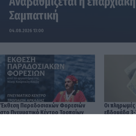
Αναβαθμίζεται η επαρχιακή
Σαμπατική
04.08.2026 13:00
Έκθεση Παραδοσιακών Φορεσιών
Οι πληρωμές
στο Πνευματικό Κέντρο Τροπαίων
εβδομάδα 3-
04.08.2026 12:57
03.08.2026 14: