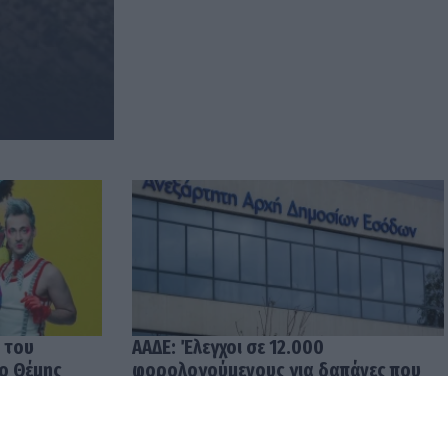
 του
ΑΑΔΕ: Έλεγχοι σε 12.000
 ο Θέμης
φορολογούμενους για δαπάνες που
υπερβαίνουν τα δηλωθέντα
εισοδήματα
04.08.2026 12:48