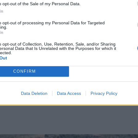
o opt-out of the Sale of my Personal Data.
In
to opt-out of processing my Personal Data for Targeted
Ιανουαρίου
ing.
In
Ιανουαρίου
Ιανουαρίου
o opt-out of Collection, Use, Retention, Sale, and/or Sharing
ersonal Data that Is Unrelated with the Purposes for which it
Δεκεμβρίου
lected.
Out
Ιανουαρίου
CONFIRM
Data Deletion
Data Access
Privacy Policy