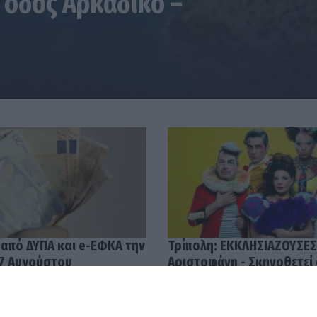
 οδός Αρκαδικό –
 από ΔΥΠΑ και e-ΕΦΚΑ την
Τρίπολη: ΕΚΚΛΗΣΙΑΖΟΥΣΕΣ
7 Αυγούστου
Αριστοφάνη - Σκηνοθετεί
Μουμουλίδης
58
04.08.2026 12:52