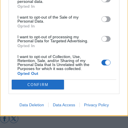
personal data.
Αυτοκίνητο τυλίχθηκε στις φλόγες στη
Opted In
Βλαχέρνα
I want to opt-out of the Sale of my
Ζάκυνθος: Έκαναν...λιτανεία την ώρα που οι
Personal Data.
Opted In
φλόγες περικύκλωναν το χωριό!
21χρονος και 24χρονος έκλεψαν ξυλεία από
I want to opt-out of processing my
Personal Data for Targeted Advertising.
ξενοδοχείο!
Opted In
Φωτιά, πιθανότατα από κεραυνό, προκλήθηκε
I want to opt-out of Collection, Use,
στις Λίμνες Μαινάλου
Retention, Sale, and/or Sharing of my
Personal Data that Is Unrelated with the
Purposes for which it was collected.
Opted Out
Διάβασε περισσότερα
CONFIRM
Πελοπόννησος
Κοινωνία
Data Deletion
Data Access
Privacy Policy