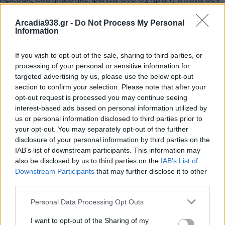
άργησε να επεκταθεί, ενώ ο οδηγός το εγκατέλειψε
Arcadia938.gr -
Do Not Process My Personal
εγκαίρως. Στο σημείο και στην προσπάθεια
Information
κατάσβεσης συμμετείχαν 18 πυροσβέστες με 8
οχήματα, ωστόσο παρά τις επίπονες προσπάθειές
If you wish to opt-out of the sale, sharing to third parties, or
τους το φορτηγό καταστράφηκε ολοσχερώς.
processing of your personal or sensitive information for
targeted advertising by us, please use the below opt-out
section to confirm your selection. Please note that after your
Στην επίσημη ενημέρωση της πυροσβεστικής
opt-out request is processed you may continue seeing
αναφέρεται: Κατεσβέσθη πυρκαγιά σε φορτηγό
interest-based ads based on personal information utilized by
us or personal information disclosed to third parties prior to
όχημα στο 129ο χλμ της Εθνικής Οδού Αθηνών –
your opt-out. You may separately opt-out of the further
Πατρών στον δήμο Ξυλοκάστρου – Ευρωστίνης
disclosure of your personal information by third parties on the
Κορινθίας. Επιχείρησαν 18 πυροσβέστες με 8
IAB’s list of downstream participants. This information may
also be disclosed by us to third parties on the
IAB’s List of
οχήματα.
Downstream Participants
that may further disclose it to other
third parties.
Διάβασε σχετικά
Personal Data Processing Opt Outs
I want to opt-out of the Sharing of my