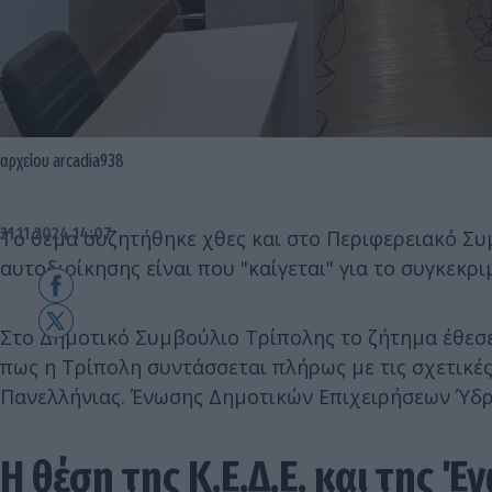
αρχείου arcadia938
21.11.2024 14:07
Το θέμα συζητήθηκε χθες και στο Περιφερειακό Σ
αυτοδιοίκησης είναι που "καίγεται" για το συγκεκρ
Στο Δημοτικό Συμβούλιο Τρίπολης το ζήτημα έθεσε
πως η Τρίπολη συντάσσεται πλήρως με τις σχετικέ
Πανελλήνιας. Ένωσης Δημοτικών Επιχειρήσεων Ύδρ
Η θέση της Κ.Ε.Δ.Ε. και της Έν