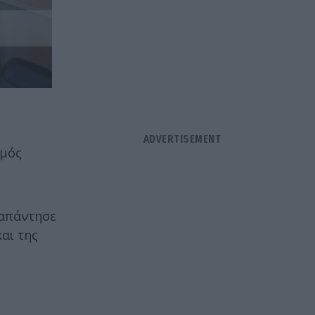
θμός
 απάντησε
αι της