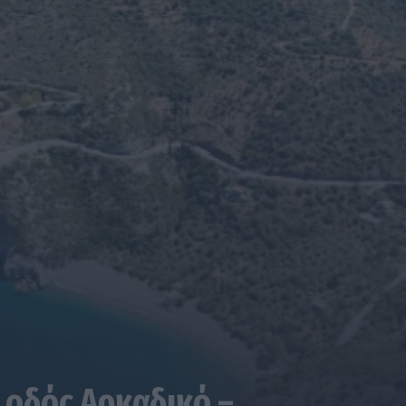
 οδός Αρκαδικό –