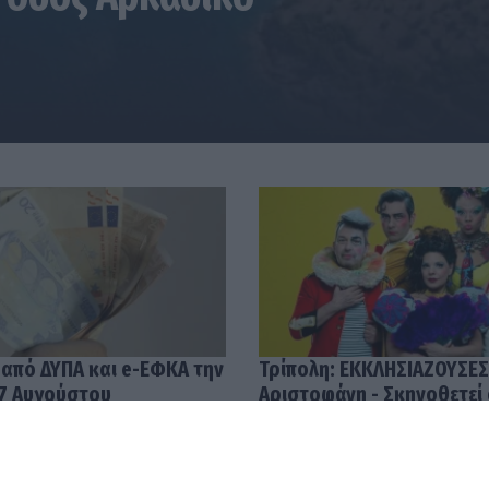
 από ΔΥΠΑ και e-ΕΦΚΑ την
Τρίπολη: ΕΚΚΛΗΣΙΑΖΟΥΣΕΣ
7 Αυγούστου
Αριστοφάνη - Σκηνοθετεί
Μουμουλίδης
58
04.08.2026 12:52