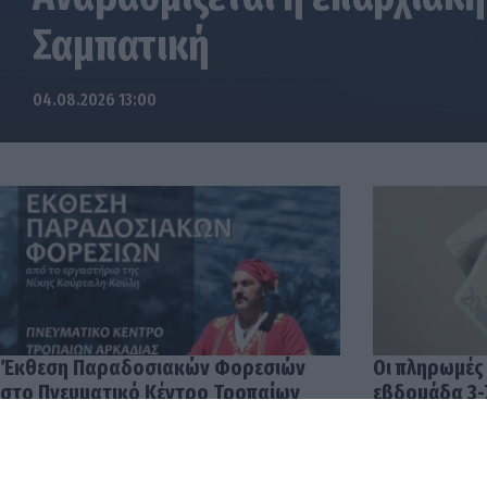
Σαμπατική
04.08.2026 13:00
Έκθεση Παραδοσιακών Φορεσιών
Οι πληρωμές
στο Πνευματικό Κέντρο Τροπαίων
εβδομάδα 3-
04.08.2026 12:57
03.08.2026 14: