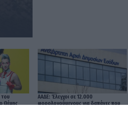
 του
ΑΑΔΕ: Έλεγχοι σε 12.000
 ο Θέμης
φορολογούμενους για δαπάνες που
υπερβαίνουν τα δηλωθέντα
εισοδήματα
04.08.2026 12:48