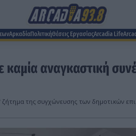
σεων
Αρκαδία
Πολιτική
Θέσεις Eργασίας
Arcadia Life
Arca
με καμία αναγκαστική συ
ο" ζήτημα της συγχώνευσης των δημοτικών επ