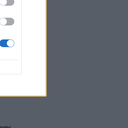
εαλιστικής
ς και
δειγμα, δεν
ρχος