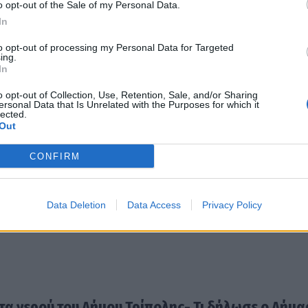
o opt-out of the Sale of my Personal Data.
In
to opt-out of processing my Personal Data for Targeted
ing.
In
πολης, δεν υπάρχει αντικείμενο στοχευμένης και ρ
ερνητικές προθέσεις ούτε ο αντίστοιχος σχεδιασμό
o opt-out of Collection, Use, Retention, Sale, and/or Sharing
ersonal Data that Is Unrelated with the Purposes for which it
lected.
Out
ιες Δημοτικές Επιχειρήσεις- στην Αρκαδία, για παρά
CONFIRM
τιας Κυνουρίας.
Data Deletion
Data Access
Privacy Policy
τα νερού του Δήμου Τρίπολης- Τι δήλωσε ο Δήμα