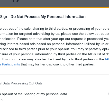
τικές συνεδριάσεις τους πως δεν θα δεχθούν καμία
 Επιχειρήσεων.
8.gr -
Do Not Process My Personal Information
to opt-out of the sale, sharing to third parties, or processing of your per
ίσημο προσχέδιο του νομοσχεδίου που "διαρρέεται
formation for targeted advertising by us, please use the below opt-out s
ς αντιπολίτευσης δε, υποστηρίζουν, με τον ένα ή 
r selection. Please note that after your opt-out request is processed y
ν ιδιωτικοποίηση των υπηρεσιών που αφορούν την 
eing interest-based ads based on personal information utilized by us or
disclosed to third parties prior to your opt-out. You may separately opt-
.
losure of your personal information by third parties on the IAB’s list of
. This information may also be disclosed by us to third parties on the
IA
Participants
that may further disclose it to other third parties.
l Data Processing Opt Outs
o opt-out of the Sharing of my personal data.
In