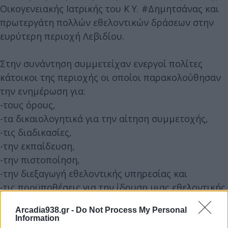
Οικογενειακής Ιατρικής του Κ Υ. #Δημητσάνας και
πρωτεργάτη πολλών εθελοντικών δράσεων στην
ευρύτερη περιοχή Λεβιδίου.
Στην συνάντηση συμμετείχαν ενεργοί πολίτες
κάτοικοι της περιοχής οι οποίοι παρακολούθησαν
την ενημέρωση για:
-τους όρους,
-τα δικαιολογητικά για την αίτηση συμμετοχής,
-τις διαδικασίες,
-την εκπαίδευση,
-την πιστοποίηση,
-την διεξαγωγή εθελοντικής υπηρεσίας και
-τις προϋποθέσεις για την ίδρυση μιας εθελοντικής
πυροσβεστικής υπηρεσίας.
Arcadia938.gr -
Do Not Process My Personal
Information