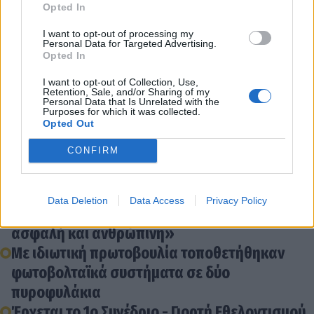
Opted In
Διάβασε σχετικά
I want to opt-out of processing my
Personal Data for Targeted Advertising.
Opted In
Δωρεά ειδών από την Παγγορτυνιακή Ένωση
I want to opt-out of Collection, Use,
Retention, Sale, and/or Sharing of my
στον πυροσβεστικό σταθμό Βυτίνας
Personal Data that Is Unrelated with the
Purposes for which it was collected.
Προκήρυξη πέντε θεσεων Πυροσβεστών
Opted Out
7ετούς θητείας στην Αρκαδία
CONFIRM
Αρκαδία: Σε επιφυλακή η Πυροσβεστική εν
όψει του ΕΚΟ Ράλλυ Ακρόπολις 2026
Κώστας Τζιούμης: «Η Τρίπολη αλλάζει και
Data Deletion
Data Access
Privacy Policy
μεταμορφώνεται σε μια πόλη πιο όμορφη,
ασφαλή και ανθρώπινη»
Με ιδιωτική πρωτοβουλία τοποθετήθηκαν
φωτοβολταϊκά συστήματα σε δύο
πυροφυλάκια
Έρχεται το 1ο Συνέδριο - Γιορτή Εθελοντισμού