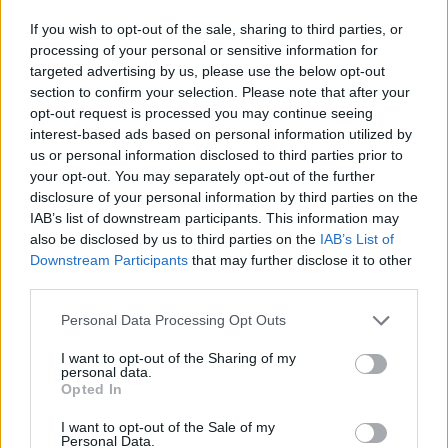
Την ενημέρωση πραγματοποίησε ο Διοικητής
Πυροσβεστικών Υπηρεσιών Νομού Αρκαδίας
If you wish to opt-out of the sale, sharing to third parties, or
processing of your personal or sensitive information for
Πύραρχος Κωνσταντίνος Γραφάκος.
targeted advertising by us, please use the below opt-out
Στην συνάντηση συμμετείχε και τίμησε με την
section to confirm your selection. Please note that after your
παρουσία της η Πρόεδρος του φιλοτεχνικού
opt-out request is processed you may continue seeing
συλλόγου Λεβιδίου κα Vasiliki Kousta .
interest-based ads based on personal information utilized by
us or personal information disclosed to third parties prior to
your opt-out. You may separately opt-out of the further
Από αύριο το πρωί θα ξεκινήσουν οι
disclosure of your personal information by third parties on the
IAB’s list of downstream participants. This information may
ενδιαφερόμενοι για την απόκτηση της ιδιότητας
also be disclosed by us to third parties on the
IAB’s List of
του #Εθελοντή #Πυροσβέστη να συγκεντρώνουν
Downstream Participants
that may further disclose it to other
τα απαραίτητα δικαιολογητικά ώστε στο τέλος
third parties.
Σεπτεμβρίου να υποβληθεί στο Αρχηγείο του
Personal Data Processing Opt Outs
Πυροσβεστικού Σώματος η λίστα των υποψηφίων
εθελοντών πυροσβεστών.
I want to opt-out of the Sharing of my
personal data.
Opted In
Καλή επιτυχία στην νέα σημαντική προσπάθεια!!!
I want to opt-out of the Sale of my
Personal Data.