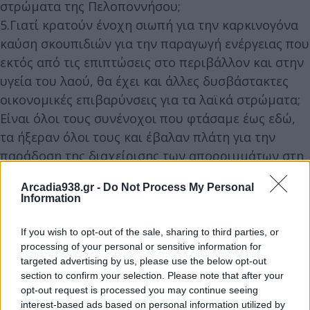
στρώματα της Πελοποννήσου;
5.Γιατί κρατούν ένοχη σιωπή για την καρκινογόνα
καύση σκουπιδιών για την παραγωγή ενέργειας που
εκτός από τις επιπτώσεις στο περιβάλλον και στην
υγεία του λαού, θα έχει και άλλες δυσβάστακτες
οικονομικές επιβαρύνσεις για τα λαϊκά στρώματα;
Είναι όλοι τους συνένοχοι που φτάσαμε έως εδώ,
τα ήξεραν όλοι τους και έβαλαν πλάτη για την
παράδοση της διαχείρισης των απορριμμάτων στη
ΤΕΡΝΑ, με τις γνωστές πλέον συνέπειες στην υγεία
Arcadia938.gr -
Do Not Process My Personal
και στη τσέπη του λαού, στο περιβάλλον.
Information
Η Λαϊκή Συσπείρωση, οι Δημοτικοί και
If you wish to opt-out of the sale, sharing to third parties, or
processing of your personal or sensitive information for
Περιφερειακοί Σύμβουλοι του ΚΚΕ μέσα και έξω
targeted advertising by us, please use the below opt-out
από τα Συμβούλια, αποκάλυπταν,
section to confirm your selection. Please note that after your
προειδοποιούσαν για όλα αυτά.
opt-out request is processed you may continue seeing
interest-based ads based on personal information utilized by