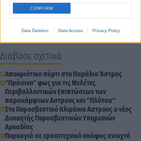
αναβάθμιση και εκσυγχρονισμό των υποδομών του
CONFIRM
λιμανιού. Στόχος μας είναι η προσέλκυση επιπλέον
επισκεπτών για την περαιτέρω ανάπτυξη της
περιοχής".
Data Deletion
Data Access
Privacy Policy
Διάβασε σχετικά
Αποκριάτικο πάρτι στο Παράλιο Άστρος
"Πράσινο" φως για τις Μελέτες
Περιβαλλοντικών Επιπτώσεων των
παρακάμψεων Αστρους και "Πλάτσα"
Στο Πυροσβεστικό Κλιμάκιο Αστρους ο νέος
Διοικητής Πυροσβεστικών Υπηρεσιών
Αρκαδίας
Πυρκαγιά σε ερασιτεχνικό σκάφος ανοιχτά