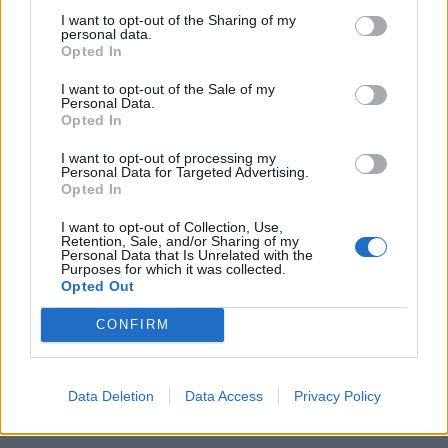
και Πέτρο Γιαννακάκο, από το Σώμα Απόδοσης
I want to opt-out of the Sharing of my
Τιμών της Ανατολικής Μάνης, καθώς και τον
personal data.
Opted In
Βασίλη Σταυρινίδη, τη Στέφη Αντωνίου και τη
Γκλόντι, από τον πολιτιστικό σύλλογο Κοινόν
I want to opt-out of the Sale of my
Personal Data.
Καρυτινών, για τη συμμετοχή τους στη
Opted In
φωτογράφιση.
I want to opt-out of processing my
Personal Data for Targeted Advertising.
Opted In
Ο ταμίας του συλλόγου μας, Βασίλης
Σπυρακόπουλος ήταν παρών και διαθέσιμος να
I want to opt-out of Collection, Use,
Retention, Sale, and/or Sharing of my
προσφέρει τη βοήθεια του όποτε χρειαζόταν.
Personal Data that Is Unrelated with the
Purposes for which it was collected.
Opted Out
Ο πρόεδρος του τοπικού διαμερίσματος
CONFIRM
Καρύταινας, Κοτέλος Γιώργος, και μέλος του ΔΣ του
συλλόγου μας, ήταν νοερά κοντά μας, αφού
υποχρεώσεις τον είχαν αναγκάσει να βρίσκεται
Data Deletion
Data Access
Privacy Policy
στην Αθήνα.