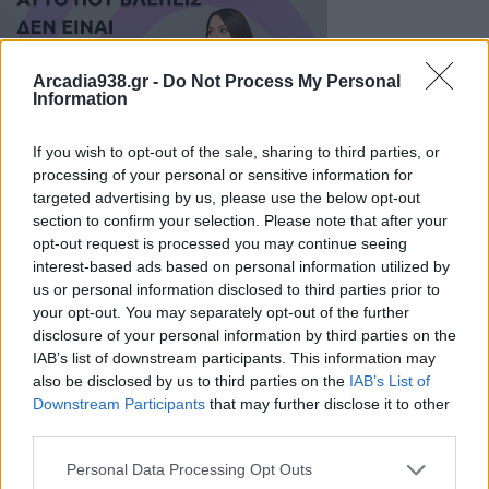
Arcadia938.gr -
Do Not Process My Personal
Information
If you wish to opt-out of the sale, sharing to third parties, or
processing of your personal or sensitive information for
targeted advertising by us, please use the below opt-out
section to confirm your selection. Please note that after your
opt-out request is processed you may continue seeing
interest-based ads based on personal information utilized by
Ευχαριστούμε από καρδιάς, εκτός από τον
us or personal information disclosed to third parties prior to
φωτογράφο μας Ηλία Περγαντή και τους
your opt-out. You may separately opt-out of the further
disclosure of your personal information by third parties on the
Αναβιωτές: τον Χρήστο Βρυώνη, τον Δημήτρη
IAB’s list of downstream participants. This information may
Εξηνταβελόνη, τον Γιάννη Μαρκόπουλου από τον
also be disclosed by us to third parties on the
IAB’s List of
σύλλογο Αγ. Τριάδας Καλαμάτας,τη Σοφία Δούση,
Downstream Participants
that may further disclose it to other
third parties.
από τον Αθλητικό και πολιτιστικό σύλλογο
Παράδεισος Καλαμάτας,τους Δημήτρη Σωτηράκο
Personal Data Processing Opt Outs