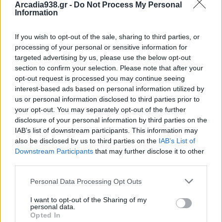
Arcadia938.gr -
Do Not Process My Personal
6.Συγκρότηση Επιτροπής Επίλυσης Φορολογικών
Information
Διαφορών του Δήμου με συμβιβασμό για το έτος
2025.
If you wish to opt-out of the sale, sharing to third parties, or
7.Ενημέρωση περί καταβληθείσας αποζημίωσης
processing of your personal or sensitive information for
targeted advertising by us, please use the below opt-out
υπέρ του Δήμου Γορτυνίας για το συμβάν σε Off
section to confirm your selection. Please note that after your
Site ΑΤΜ της Εθνικής Τράπεζας της Ελλάδος στο
opt-out request is processed you may continue seeing
Πανταζοπούλειο Πνευματικό Κέντρο Βυτίνας.
interest-based ads based on personal information utilized by
8.Αποτίμηση και καταβολή σε χρήμα του γάλακτος
us or personal information disclosed to third parties prior to
your opt-out. You may separately opt-out of the further
που δεν χορηγήθηκε εντός του έτους 2024 στο
disclosure of your personal information by third parties on the
εργατοτεχνικό προσωπικό του Δήμου Γορτυνίας.
IAB’s list of downstream participants. This information may
9.Έγκριση ηλεκτροδότησης πίλλαρ πλατείας στον
also be disclosed by us to third parties on the
IAB’s List of
Downstream Participants
that may further disclose it to other
οικισμό Πέττα της Δημοτικής Κοινότητας
third parties.
Παραλογγών.
10.Αίτημα του Πανελλήνιου Συνδέσμου Αθλητικού
Personal Data Processing Opt Outs
Τύπου.
I want to opt-out of the Sharing of my
11.Υλοτομήσεις δένδρων στις Δημοτικές
personal data.
Opted In
Κοινότητες του Δήμου Γορτυνίας.