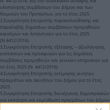
Ν. 4412/2016, για την διαδικασία σύναψης και
υλοποίησης συμβάσεων του Δήμου και των
Νομικών του Προσώπων, για το έτος 2025.
2.Συγκρότηση Επιτροπής παρακολούθησης και
παραλαβής δημοσίων συμβάσεων προμηθειών
καυσίμων και λιπαντικών για το έτος 2025
(Ν.4412/2016).
3.Συγκρότηση Επιτροπής εξέτασης – αξιολόγησης
ενστάσεων και προσφυγών για τις δημόσιες
συμβάσεις προμηθειών και γενικών υπηρεσιών για
το έτος 2025 (Ν. 4412/2016).
4.Συγκρότηση Επιτροπής εκτίμησης κινητών
πραγμάτων και ακινήτων του Δήμου για το έτος
2025.
5.Συγκρότηση Επιτροπής διενέργειας δημοπρασιών
για εκποίηση και εκμίσθωση πραγμάτων του Δήμου
για το έτος 2025.