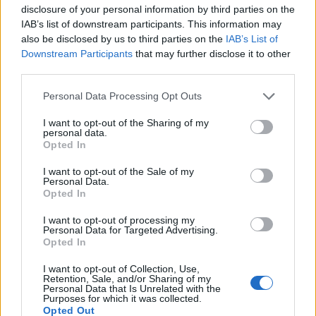
disclosure of your personal information by third parties on the
Εθελοντική Ομάδα του
Εργαστηρίου
IAB’s list of downstream participants. This information may
Βασικών Επιστημών Υγείας του
also be disclosed by us to third parties on the
IAB’s List of
Downstream Participants
that may further disclose it to other
Πανεπιστημίου Πελοποννήσου
third parties.
Αναψυκτήριο
στο πάρκο
Personal Data Processing Opt Outs
Το φεστιβάλ θα φιλοξενήσει επίσης μια πολύ
I want to opt-out of the Sharing of my
personal data.
σημαντική δράση, με την Εθελοντική Ομάδα του
Opted In
Εργαστηρίου Βασικών Επιστημών Υγείας του
I want to opt-out of the Sale of my
Πανεπιστημίου Πελοποννήσου
, υπό την
Personal Data.
Opted In
επιστημονική ευθύνη και εποπτεία της κας. Ανδρέα
Πάολα Ρόχας, η οποία πραγματοποιείται προς
I want to opt-out of processing my
Personal Data for Targeted Advertising.
υποστήριξη και σε συνεργασία με το ΚΕΔΜΟΠ -
Opted In
«Χάρισε Ζωή» και τον Σύλλογο Γονιών Παιδιών με
I want to opt-out of Collection, Use,
Νεοπλασματική Ασθένεια «Φλόγα». Κατά τη
Retention, Sale, and/or Sharing of my
Personal Data that Is Unrelated with the
διάρκεια του φεστιβάλ, οι εθελοντές της ομάδας θα
Purposes for which it was collected.
ενημερώνουν τον κόσμο και
θα παρέχουν τις
Opted Out