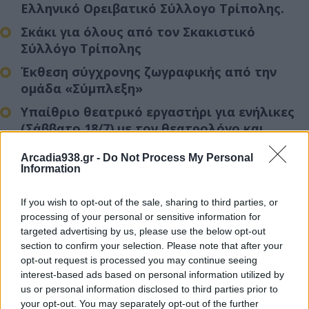
Ελληνικό Ορειβατικό Σύλλογο Τρίπολης.
Σκάκι
για όλους
από τον Σκακιστικό
Σύλλόγο Τρίπολης
Έκθεση σύγχρονης ζωγραφικής
από την
ομάδα «Σύμπλεξη»
Υπαίθριο θεατρικό εργαστήρι για ενήλικες
(Σάββατο 18/7) με τον θεατρολόγο και
σκηνοθέτη Κωνσταντίνο Δουζένη
Arcadia938.gr -
Do Not Process My Personal
(Περιορισμένες θέσεις, συμμετοχή 694 477
Information
5236)
Ανοιχτό εργαστήρι φωτογραφίας
με τον
If you wish to opt-out of the sale, sharing to third parties, or
φωτογράφο Χρήστο Αρτόπουλο (Σάββατο
processing of your personal or sensitive information for
targeted advertising by us, please use the below opt-out
18/7)
section to confirm your selection. Please note that after your
Συζήτηση / ενημέρωση για θέματα
opt-out request is processed you may continue seeing
περιβάλλοντος
(Κυριακή 19/7) από
interest-based ads based on personal information utilized by
οργανώσεις και συλλόγους από όλη την
us or personal information disclosed to third parties prior to
your opt-out. You may separately opt-out of the further
Πελοπόννησο