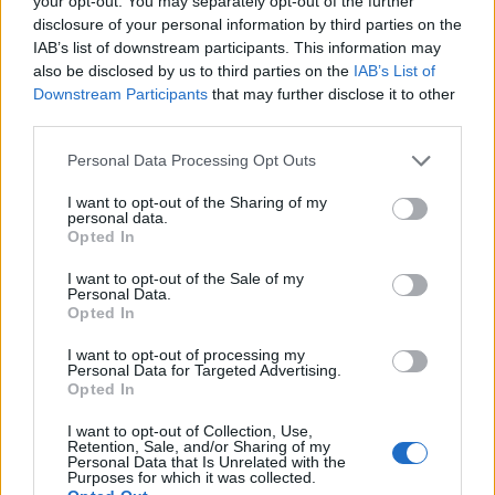
your opt-out. You may separately opt-out of the further
για την Παγκόσμια Ημέρα Εμπορίας
disclosure of your personal information by third parties on the
Ανθρώπων
IAB’s list of downstream participants. This information may
also be disclosed by us to third parties on the
IAB’s List of
30.07.2026 09:19
Downstream Participants
that may further disclose it to other
third parties.
Τρίπολη: Ο καιρός σήμερα, 30
Personal Data Processing Opt Outs
Ιουλίου 2026
I want to opt-out of the Sharing of my
personal data.
30.07.2026 08:47
Opted In
I want to opt-out of the Sale of my
Personal Data.
Opted In
Το στέγαστρο στο
I want to opt-out of processing my
«Κολοκοτρώνης» παίρνει τον
Personal Data for Targeted Advertising.
δρόμο του!
Opted In
29.07.2026 10:41
I want to opt-out of Collection, Use,
Retention, Sale, and/or Sharing of my
Personal Data that Is Unrelated with the
Purposes for which it was collected.