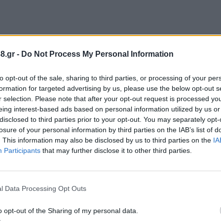
8.gr -
Do Not Process My Personal Information
ή αυτών των ανθρώπων στην πόλη και στα χωριά κα
Αρκαδίας όπου υπάρχουν αγροτικές κοινότητες και 
to opt-out of the sale, sharing to third parties, or processing of your per
formation for targeted advertising by us, please use the below opt-out s
r selection. Please note that after your opt-out request is processed y
eing interest-based ads based on personal information utilized by us or
disclosed to third parties prior to your opt-out. You may separately opt-
ση με το 22,9% του πληθυσμού να είναι άνω των 65
losure of your personal information by third parties on the IAB’s list of
ώσεις στην κοινωνία μας αλλά και ιδιαίτερες προκ
. This information may also be disclosed by us to third parties on the
IA
Πάμε να δούμε τη δημογραφική και κοινωνική εικόν
Participants
that may further disclose it to other third parties.
 η γήρανση του πληθυσμού είναι ιδιαίτερα εμφανής 
l Data Processing Opt Outs
ος τις πόλεις ή το εξωτερικό αναζητώντας καλύτερε
o opt-out of the Sharing of my personal data.