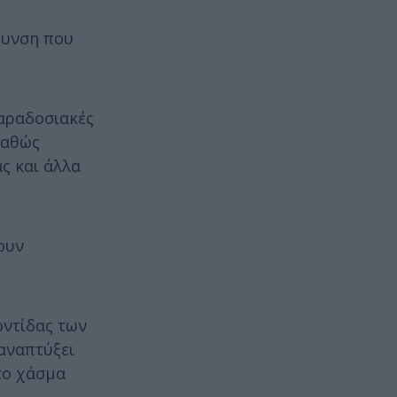
ρυνση που
παραδοσιακές
καθώς
ς και άλλα
ουν
οντίδας των
αναπτύξει
το χάσμα