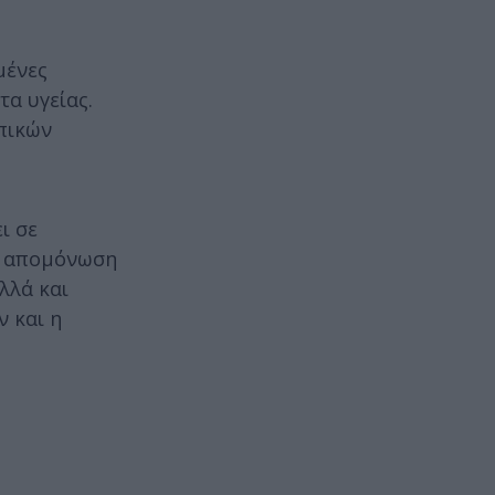
μένες
τα υγείας.
πικών
ι σε
η, απομόνωση
λλά και
 και η