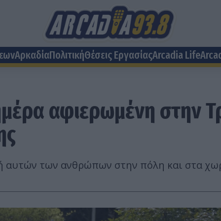
σεων
Αρκαδία
Πολιτική
Θέσεις Eργασίας
Arcadia Life
Arca
έρα αφιερωμένη στην Τρί
ης
ή αυτών των ανθρώπων στην πόλη και στα χωρι