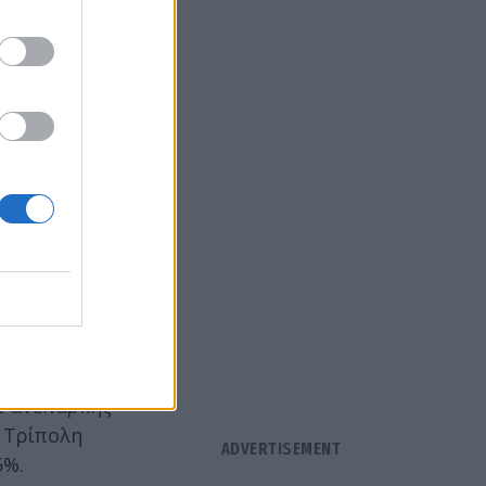
ία και τις
ης. Παρόλα
ς βιώνουν
ές σχέσεις
α με έρευνα
ίζουν
ριορίζουν
α
ι ανεπαρκής
 Τρίπολη
5%.