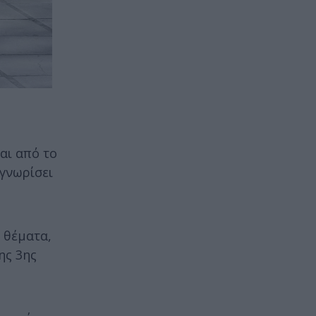
αι από το
αγνωρίσει
 θέματα,
ης 3ης