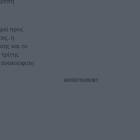
πρεπή
ρεί προς
ος, η
σης και το
 τρίτης
η ανακούφιση