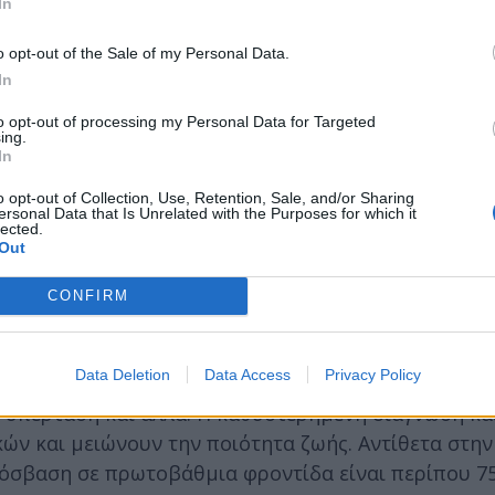
In
ποτελεί το κέντρο της περιοχής όσον αφορά την υγε
o opt-out of the Sale of my Personal Data.
ρόσβαση σε ένα πιο αναπτυγμένο δίκτυο υποστήριξ
In
νουν ότι οι ηλικιωμένοι στις αγροτικές κοινότητε
 την ισχυρή οικογενειακή δομή και τις παραδοσιακ
to opt-out of processing my Personal Data for Targeted
ing.
In
o opt-out of Collection, Use, Retention, Sale, and/or Sharing
ersonal Data that Is Unrelated with the Purposes for which it
ημα είναι η πρόσβαση σε υπηρεσίας υγείας. Σύμφων
lected.
Out
των ηλικιωμένων που ζουν στην ύπαιθρο αντιμετωπ
α φροντίδα.
CONFIRM
αι γεωγραφική απομόνωση είναι παράγοντες που πε
Data Deletion
Data Access
Privacy Policy
ικιωμένοι στις αγροτικές περιοχές δυσκολεύονται ν
ή υπέρταση και άλλα. Η καθυστερημένη διάγνωση κα
ν και μειώνουν την ποιότητα ζωής. Αντίθετα στην
ρόσβαση σε πρωτοβάθμια φροντίδα είναι περίπου 7