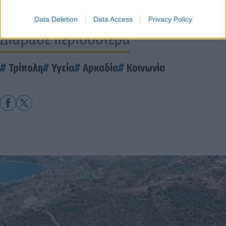
Τρίπολης
Data Deletion
Data Access
Privacy Policy
Διάβασε περισσότερα
Τρίπολη
Υγεία
Αρκαδία
Κοινωνία