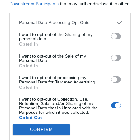
Downstream Participants
that may further disclose it to other
third parties.
Personal Data Processing Opt Outs
Διάβασε σχετικά
I want to opt-out of the Sharing of my
personal data.
Opted In
Κλειστός ο δρόμος που οδηγεί στα Τ.Ε.Π. του
I want to opt-out of the Sale of my
Personal Data.
Παναρκαδικού Νοσοκομείου την Τρίτη
Opted In
Μεταφορά εγκυμονούσας από αστυνομικό
I want to opt-out of processing my
στο Παναρκαδικό νοσοκομείο εν μέσω
Personal Data for Targeted Advertising.
σφοδρής κακοκαιρίας
Opted In
Ορκωμοσία νέων υπαλλήλων στο
I want to opt-out of Collection, Use,
Retention, Sale, and/or Sharing of my
Παναρκαδικό Γενικό Νοσοκομείο Τρίπολης
Personal Data that Is Unrelated with the
Purposes for which it was collected.
Νέα Ιατρός Αναισθησιολογίας στο
Opted Out
Παναρκαδικό Γενικό Νοσοκομείο Τρίπολης
CONFIRM
Δωρεάν μέτρηση σακχάρου στο Κέντρο Υγείας