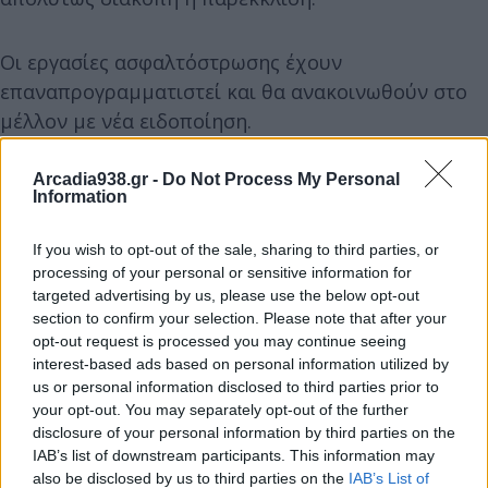
Οι εργασίες ασφαλτόστρωσης έχουν
επαναπρογραμματιστεί και θα ανακοινωθούν στο
μέλλον με νέα ειδοποίηση.
Arcadia938.gr -
Do Not Process My Personal
Ζητούμε συγγνώμη για τυχόν αναστάτωση και σας
Information
ευχαριστούμε για την κατανόησή σας.
If you wish to opt-out of the sale, sharing to third parties, or
processing of your personal or sensitive information for
targeted advertising by us, please use the below opt-out
section to confirm your selection. Please note that after your
opt-out request is processed you may continue seeing
interest-based ads based on personal information utilized by
us or personal information disclosed to third parties prior to
your opt-out. You may separately opt-out of the further
disclosure of your personal information by third parties on the
IAB’s list of downstream participants. This information may
also be disclosed by us to third parties on the
IAB’s List of