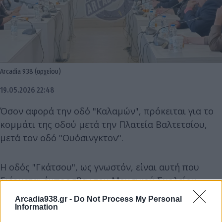
Arcadia 938 (αρχείου)
19.05.2026 22:48
Όσον αφορά την οδό "Καλαμών", πρόκειται για το
κομμάτι της οδού μετά την Πλατεία Βαλτετσίου,
μετά τον οδό "Ουόσινγκτον".
Η οδός "Γκάτσου", ως γνωστόν, είναι αυτή που
διέρχεται έμπροσθεν του Μουσικού Σχολείου
Τρίπολης.
Arcadia938.gr -
Do Not Process My Personal
Information