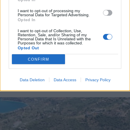
στο χθεσινό Δημοτικό Συμβούλιο Τρίπολης
I want to opt-out of processing my
Personal Data for Targeted Advertising.
Διάβασε περισσότερα
Opted In
I want to opt-out of Collection, Use,
Retention, Sale, and/or Sharing of my
Τρίπολη
Δήμος Τρίπολης
Αυτοδιοίκηση
Personal Data that Is Unrelated with the
Purposes for which it was collected.
Πολιτική
Opted Out
CONFIRM
Data Deletion
Data Access
Privacy Policy