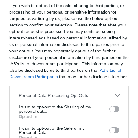
If you wish to opt-out of the sale, sharing to third parties, or
processing of your personal or sensitive information for
Διάβασε σχετικά
targeted advertising by us, please use the below opt-out
section to confirm your selection. Please note that after your
opt-out request is processed you may continue seeing
Δεν θα λειτουργήσουν φέτος οι
interest-based ads based on personal information utilized by
κατασκηνώσεις του Δήμου της Τρίπολης
us or personal information disclosed to third parties prior to
your opt-out. You may separately opt-out of the further
Κ. Τζιούμης: "Κάποιοι αφήνουν ζώα μαζεμένα
disclosure of your personal information by third parties on the
αλλά κάποτε θα γίνει λάθος και θα πιαστεί
IAB’s list of downstream participants. This information may
κάποιος!"
also be disclosed by us to third parties on the
IAB’s List of
Downstream Participants
that may further disclose it to other
Δημ. Συμβούλιο Τρίπολης: "Πρέπει να βρούμε
third parties.
λύση για τα πατίνια!"
Προγραμματισμένη πτώση πίεσης νερού σε
Personal Data Processing Opt Outs
περιοχές της Τρίπολης
I want to opt-out of the Sharing of my
personal data.
Διακοπή υδροδότησης σε περιοχές της
Opted In
Τρίπολης
I want to opt-out of the Sale of my
Οι τοποθετήσεις του Σωτήρη Παπαδημητρίου
Personal Data.
Opted In