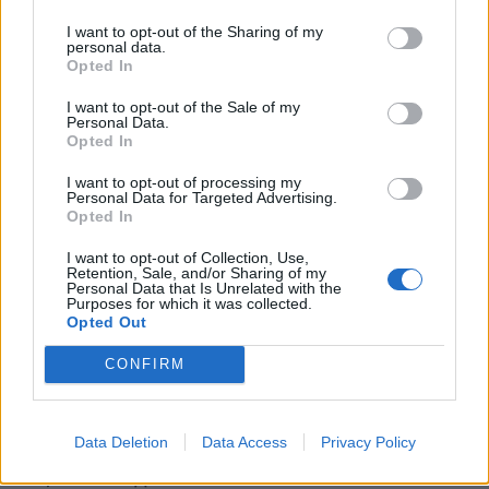
Ματθαιόπουλου
I want to opt-out of the Sharing of my
personal data.
Opted In
Με την παρούσα δε ευκαιρία, ενημερώνουμε τους
συμπολίτες μας ότι στην αίθουσα αναγνωστηρίου
I want to opt-out of the Sale of my
Personal Data.
της βιβλιοθήκης, φιλοξενείται έκθεση 11 έργων
Opted In
τέχνης εξ αφορμής των ημερών του Αγίου Πάσχα
I want to opt-out of processing my
από τον καταξιωμένο Αρκά ζωγράφο Ηλία
Personal Data for Targeted Advertising.
Opted In
Ματθαιόπουλο.
I want to opt-out of Collection, Use,
Retention, Sale, and/or Sharing of my
Προσκαλούμε όσους ενδιαφέρονται να
Personal Data that Is Unrelated with the
Purposes for which it was collected.
επισκεφθούν την έκθεση μπορούν να προσέλθουν
Opted Out
κατά τις ώρες λειτουργίας του αναγνωστηρίου από
CONFIRM
τις 9:00 έως τις 15:00 μέχρι τις 30 Απριλίου.
Data Deletion
Data Access
Privacy Policy
Διάβασε σχετικά