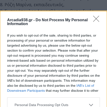
8. Ρόζη Μαρίνα, εκπαιδευτικός,
9. Σωτηρόπουλος Δημοσθένης, ορθοπαιδικός
10. Κορώνη Κλημεντίνη, παιδίατρος, Αντιδήμαρχος
Arcadia938.gr -
Do Not Process My Personal
Πρόνοιας και Αλληλεγγύης του Δήμου Τρίπολης
Information
If you wish to opt-out of the sale, sharing to third parties, or
processing of your personal or sensitive information for
targeted advertising by us, please use the below opt-out
section to confirm your selection. Please note that after your
opt-out request is processed you may continue seeing
interest-based ads based on personal information utilized by
us or personal information disclosed to third parties prior to
your opt-out. You may separately opt-out of the further
disclosure of your personal information by third parties on the
IAB’s list of downstream participants. This information may
also be disclosed by us to third parties on the
IAB’s List of
Downstream Participants
that may further disclose it to other
third parties.
Έκθεση ζωγραφικής του Αρκά Ηλία
Personal Data Processing Opt Outs