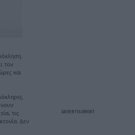
ρόκληση.
ι τον
ώρες και
ολόκληρες
ώνουν
ία, τις
κτονία. Δεν