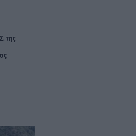
Σ. της
ίας