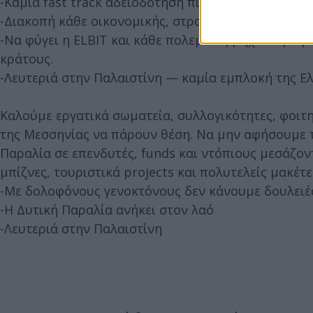
-Καμία fast track αδειοδότηση πίσω από την πλάτη 
-Διακοπή κάθε οικονομικής, στρατιωτικής και πολι
-Να φύγει η ELBIT και κάθε πολεμικός μηχανισμός
κράτους.
-Λευτεριά στην Παλαιστίνη — καμία εμπλοκή της Ελ
Καλούμε εργατικά σωματεία, συλλογικότητες, φοιτη
της Μεσσηνίας να πάρουν θέση. Να μην αφήσουμε τ
Παραλία σε επενδυτές, funds και ντόπιους μεσάζο
μπίζνες, τουριστικά projects και πολυτελείς μακέτε
-Με δολοφόνους γενοκτόνους δεν κάνουμε δουλειέ
-Η Δυτική Παραλία ανήκει στον λαό
-Λευτεριά στην Παλαιστίνη