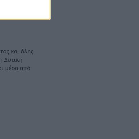
λ.
ηλινού
τας και όλης
η Δυτική
οι μέσα από