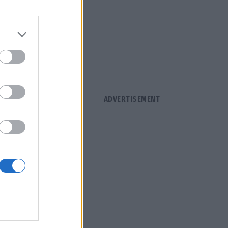
, ενισχύει
ών και
δεν είναι
α
ς της
νουν
εις» πάνω