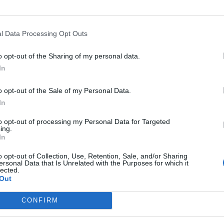
ι δέσει τη χώρα στον άξονα Ελλάδας–Κύπρου–Ισραήλ
ι και διευκολύνει την παρουσία ισραηλινών εταιρει
l Data Processing Opt Outs
ία της ELBIT στην 120 ΠΕΑ δείχνει ότι η εμπλοκή 
να προστεθεί και η Δυτική Παραλία στην ίδια αλυσίδ
o opt-out of the Sharing of my personal data.
In
Ισραήλ, στους μηχανισμούς του, στους υποστηρικτέ
o opt-out of the Sale of my Personal Data.
ύν πάνω στην κατοχή και σε όσους στην Ελλάδα κά
In
to opt-out of processing my Personal Data for Targeted
ing.
In
πάρχει «ανάπτυξη» με αίμα, δεν υπάρχουν «επενδύσ
o opt-out of Collection, Use, Retention, Sale, and/or Sharing
νός λαού.
ersonal Data that Is Unrelated with the Purposes for which it
lected.
Out
ηλινής επένδυσης στη Δυτική Παραλία.
CONFIRM
τικά συμφέροντα.