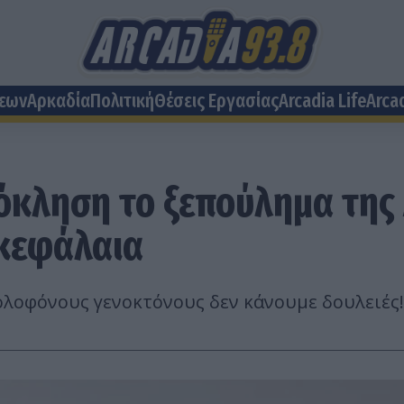
σεων
Αρκαδία
Πολιτική
Θέσεις Eργασίας
Arcadia Life
Arca
κληση το ξεπούλημα της 
 κεφάλαια
ολοφόνους γενοκτόνους δεν κάνουμε δουλειές!