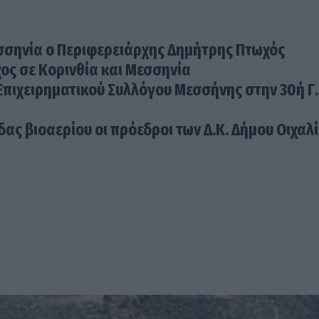
σσηνία ο Περιφερειάρχης Δημήτρης Πτωχός
ος σε Κορινθία και Μεσσηνία
Επιχειρηματικού Συλλόγου Μεσσήνης στην 30ή Γ.
ας βιοαερίου οι πρόεδροι των Δ.Κ. Δήμου Οιχαλ