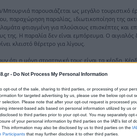
/Μπουρνιά παρουσιάζεται ως μεγάλο τουριστικό έρ
υ, παραχώρηση παραλίας, ιδιωτικοποίηση της ακτή
αλαμάτα φτιαγμένη για πλούσιους επισκέπτες και επ
ς της. Η παραλία δεν είναι εμπόρευμα. Ο αιγιαλός δ
ίνει κλειστό θέρετρο για λίγους.
ν ότι η μόνη στρατηγική τους είναι τα κέρδη. Κέρδ
ακριβότερα ενοίκια για τον λαό, υποβάθμιση της κ
8.gr -
Do Not Process My Personal Information
δια, στις δημόσιες υποδομές. Η τουριστικοποίηση δ
ούς για να βολευτούν οι λίγοι.
to opt-out of the sale, sharing to third parties, or processing of your per
formation for targeted advertising by us, please use the below opt-out s
υντήριο του ισραηλινού κράτους και των επιχειρη
r selection. Please note that after your opt-out request is processed y
eing interest-based ads based on personal information utilized by us or
υτής» όποιος έρχεται από μια οικονομία συνυφασμ
disclosed to third parties prior to your opt-out. You may separately opt-
 Παλαιστινίων. Δεν δεχόμαστε τον τουρισμό, τις μπί
losure of your personal information by third parties on the IAB’s list of
νοκτονίας.
. This information may also be disclosed by us to third parties on the
IA
Participants
that may further disclose it to other third parties.