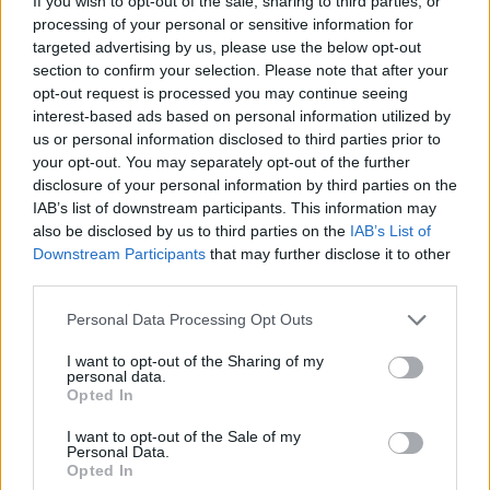
If you wish to opt-out of the sale, sharing to third parties, or
αντίστοιχων επιτυχημένων μοντέλων του
processing of your personal or sensitive information for
εξωτερικού. Όπως τόνισε, μια τέτοια πλατφόρμα
targeted advertising by us, please use the below opt-out
section to confirm your selection. Please note that after your
θα μπορούσε να αποτελέσει ένα ισχυρό εργαλείο
opt-out request is processed you may continue seeing
στήριξης των ελληνικών εμπορικών επιχειρήσεων,
interest-based ads based on personal information utilized by
προσφέροντας σημαντικά χαμηλότερο κόστος
us or personal information disclosed to third parties prior to
συμμετοχής σε σχέση με τις υφιστάμενες
your opt-out. You may separately opt-out of the further
disclosure of your personal information by third parties on the
εμπορικές πλατφόρμες της αγοράς, καθώς οι
IAB’s list of downstream participants. This information may
χρεώσεις θα περιορίζονται ουσιαστικά μόνο στο
also be disclosed by us to third parties on the
IAB’s List of
διαχειριστικό κόστος. Αυτό θα μπορούσε να
Downstream Participants
that may further disclose it to other
third parties.
μειώσει το συνολικό κόστος συμμετοχής των
επιχειρήσεων ακόμη και στο 1/3 σε σχέση με όσα
Personal Data Processing Opt Outs
καταβάλλονται σήμερα. Παράλληλα,
I want to opt-out of the Sharing of my
υπογραμμίστηκε ότι μια τέτοια ενιαία πλατφόρμα
personal data.
Opted In
θα μπορούσε να δημιουργήσει ένα ισχυρό δίκτυο
ελληνικής εμπορικής ταυτότητας, αναγνωρίσιμο
I want to opt-out of the Sale of my
Personal Data.
τόσο στο εσωτερικό όσο και στο εξωτερικό.
Opted In