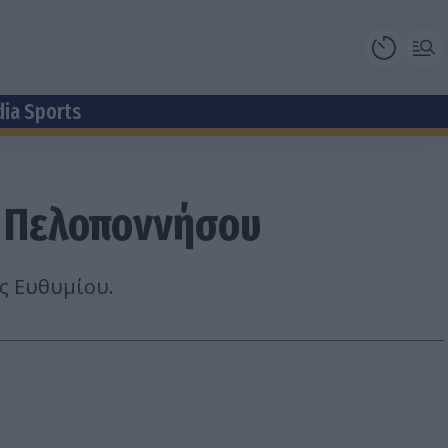
dia Sports
ύ Πελοποννήσου
ς Ευθυμίου.