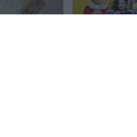
 από ΔΥΠΑ και e-ΕΦΚΑ την
Τρίπολη: ΕΚΚΛΗΣΙΑΖΟΥΣΕΣ
7 Αυγούστου
Αριστοφάνη - Σκηνοθετεί
Μουμουλίδης
58
04.08.2026 12:52
με τις υψηλότερες
Ανοίγει ο δρόμος για πλη