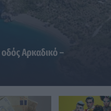
 οδός Αρκαδικό –