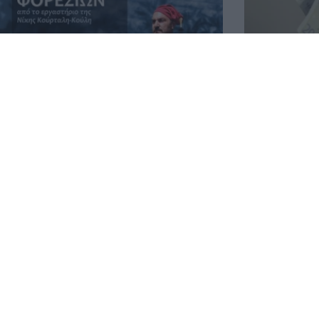
Έκθεση Παραδοσιακών Φορεσιών
Οι πληρωμές
στο Πνευματικό Κέντρο Τροπαίων
εβδομάδα 3-
04.08.2026 12:57
03.08.2026 14:
Οι δουλειές 