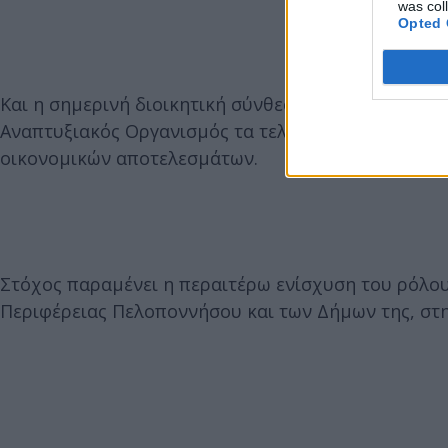
was col
Opted 
Και η σημερινή διοικητική σύνθεση αναλαμβάνει να
Αναπτυξιακός Οργανισμός τα τελευταία χρόνια, πε
οικονομικών αποτελεσμάτων.
Στόχος παραμένει η περαιτέρω ενίσχυση του ρόλο
Περιφέρειας Πελοποννήσου και των Δήμων της, στ