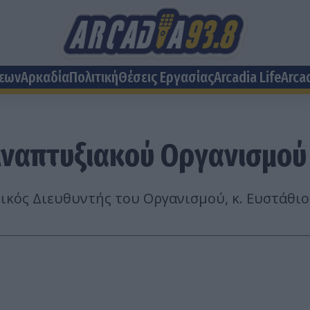
σεων
Αρκαδία
Πολιτική
Θέσεις Eργασίας
Arcadia Life
Arca
υ Αναπτυξιακού Οργανισμο
ικός Διευθυντής του Οργανισμού, κ. Ευστάθιο