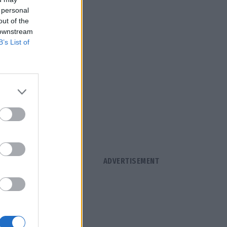
 personal
out of the
 downstream
B’s List of
Προέδρου,
ντος
ητικός και