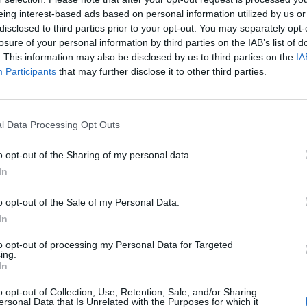
eing interest-based ads based on personal information utilized by us or
disclosed to third parties prior to your opt-out. You may separately opt-
losure of your personal information by third parties on the IAB’s list of
. This information may also be disclosed by us to third parties on the
IA
Participants
that may further disclose it to other third parties.
l Data Processing Opt Outs
o opt-out of the Sharing of my personal data.
In
αμβάνει τον Δημήτριο Σχοινοχωρίτη στη θέση του 
o opt-out of the Sale of my Personal Data.
 και τον Ευστάθιο Ευθυμίου στη θέση του Διευθύνο
In
to opt-out of processing my Personal Data for Targeted
ing.
In
 Μάρκος Λέγγας, Ευάγγελος Νικήτας, Παναγιώτης Κρ
o opt-out of Collection, Use, Retention, Sale, and/or Sharing
ersonal Data that Is Unrelated with the Purposes for which it