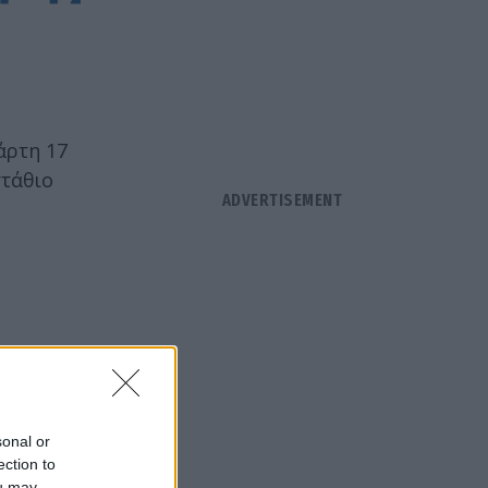
άρτη 17
στάθιο
sonal or
ection to
ou may