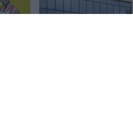
 του
ΑΑΔΕ: Έλεγχοι σε 12.000
 ο Θέμης
φορολογούμενους για δαπάνες που
υπερβαίνουν τα δηλωθέντα
εισοδήματα
04.08.2026 12:48
ρωμές σε
Ενοίκια: Υποχρεωτικές οι