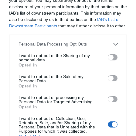
your opt-out. You may separately opt-out of the further
Τοπικών Γεύσεων, Τουρισμού και
disclosure of your personal information by third parties on the
Ναυτιλίας
IAB’s list of downstream participants. This information may
also be disclosed by us to third parties on the
IAB’s List of
08.07.2026 16:20
Downstream Participants
that may further disclose it to other
third parties.
Το Visit Peloponnese συστήνει
Personal Data Processing Opt Outs
στους Φινλανδούς ταξιδιώτες έναν
I want to opt-out of the Sharing of my
αυθεντικό προορισμό τεσσάρων
personal data.
εποχών
Opted In
08.07.2026 10:15
I want to opt-out of the Sale of my
Personal Data.
Opted In
"Ποια Αγροτική Ανάπτυξη;"
I want to opt-out of processing my
07.07.2026 15:30
Personal Data for Targeted Advertising.
Opted In
I want to opt-out of Collection, Use,
Retention, Sale, and/or Sharing of my
Personal Data that Is Unrelated with the
Purposes for which it was collected.