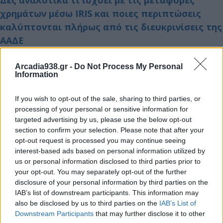
Δες αναλυτικά τι ισχύει με τις μεταφορές
χρημάτων μέσω IRIS και ποιες περιπτώσεις
καλύπτονται πλήρως από τις διευκρινίσεις της
ΑΑΔΕ
Arcadia938.gr -
Do Not Process My Personal
Information
Διάβασε σχετικά
If you wish to opt-out of the sale, sharing to third parties, or
ΑΑΔΕ: Ξεκίνησε η λειτουργία του my1521 για
processing of your personal or sensitive information for
targeted advertising by us, please use the below opt-out
την εξυπηρέτηση των φορολογουμένων
section to confirm your selection. Please note that after your
Μελέτη φέρνει στο φως εκτεταμένη νοθεία σε
opt-out request is processed you may continue seeing
ελληνικά γιαούρτια και τυριά
interest-based ads based on personal information utilized by
us or personal information disclosed to third parties prior to
Ποια επιδόματα και παροχές μένουν εκτός
your opt-out. You may separately opt-out of the further
φόρου – Ο πλήρης οδηγός
disclosure of your personal information by third parties on the
Ασφαλιστικές εισφορές 2026: Αύξηση 2,5% και
IAB’s list of downstream participants. This information may
also be disclosed by us to third parties on the
IAB’s List of
νέα δεδομένα για τους μη μισθωτούς
Downstream Participants
that may further disclose it to other
ΑΑΔΕ: Στις 9 Φεβρουαρίου ανοίγει το σύστημα