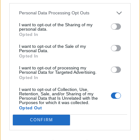
third parties.
για διορθώσεις σε αιτήσεις γεωργών και
Personal Data Processing Opt Outs
κτηνοτρόφων
Εφορία: Στο τραπέζι νέα ρύθμιση για παλιά
I want to opt-out of the Sharing of my
personal data.
χρέη έως 48 δόσεις – Οι δικαιούχοι και οι
Opted In
αποκλεισμοί
I want to opt-out of the Sale of my
Πώς λειτουργούσε το κύκλωμα των
Personal Data.
Opted In
«αχυρανθρώπων» που φόρτωσε 43 εκατ.
ευρώ σε ΑΑΔΕ και ΕΦΚΑ
I want to opt-out of processing my
Personal Data for Targeted Advertising.
«Εργάνη ΙΙ»: Σε ισχύ οι έλεγχοι ωραρίου σε
Opted In
πραγματικό χρόνο – Οι αλλαγές που φέρνει
I want to opt-out of Collection, Use,
Retention, Sale, and/or Sharing of my
για εργαζομένους και επιχειρήσεις
Personal Data that Is Unrelated with the
Purposes for which it was collected.
Ηλεκτρονική τιμολόγηση: Πρόστιμα έως 2.500
Opted Out
ευρώ για παραβάσεις - Τι προβλέπει η νέα
CONFIRM
εγκύκλιος