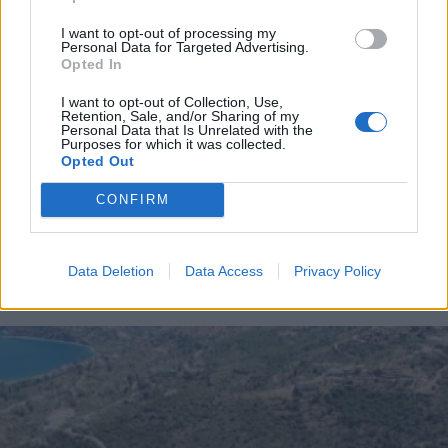
στην Γορτυνία
I want to opt-out of processing my
Personal Data for Targeted Advertising.
Opted In
Διάβασε περισσότερα
I want to opt-out of Collection, Use,
Retention, Sale, and/or Sharing of my
Personal Data that Is Unrelated with the
Purposes for which it was collected.
Τρίπολη
Αρκαδία
Κοινωνία
Opted Out
CONFIRM
Data Deletion
Data Access
Privacy Policy