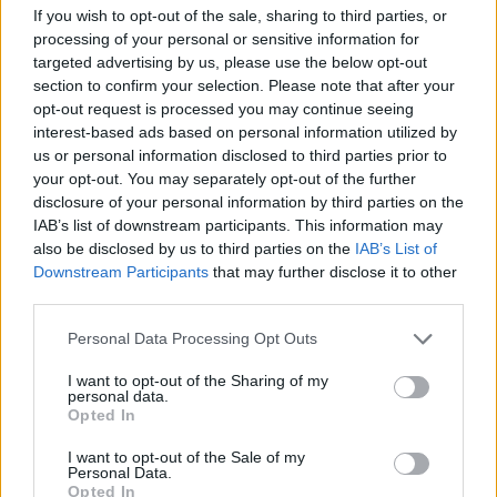
If you wish to opt-out of the sale, sharing to third parties, or
processing of your personal or sensitive information for
Η επανατροφοδότηση θα γίνει χωρίς
targeted advertising by us, please use the below opt-out
προειδοποίηση, γι' αυτό λοιπόν οι εγκαταστάσεις
section to confirm your selection. Please note that after your
opt-out request is processed you may continue seeing
και τα δίκτυα θα πρέπει να θεωρούνται ότι
interest-based ads based on personal information utilized by
ΒΡΙΣΚΟΝΤΑΙ ΣΥΝΕΧΕΙΑ ΥΠΟ ΤΑΣΗ.
us or personal information disclosed to third parties prior to
your opt-out. You may separately opt-out of the further
disclosure of your personal information by third parties on the
Για λόγους ασφαλείας, απαγορεύεται η προσέγγιση
IAB’s list of downstream participants. This information may
στους αγωγούς ή σε άλλα στοιχεία του δικτύου,
also be disclosed by us to third parties on the
IAB’s List of
έστω και αν βρίσκονται στο έδαφος.
Downstream Participants
that may further disclose it to other
third parties.
Personal Data Processing Opt Outs
Διάβασε σχετικά
I want to opt-out of the Sharing of my
personal data.
Opted In
Πολύωρη διακοπή ρεύματος την Παρασκευή
στον Δήμο Τρίπολης
I want to opt-out of the Sale of my
Personal Data.
Πολύωρη διακοπή ρεύματος την Παρασκευή
Opted In