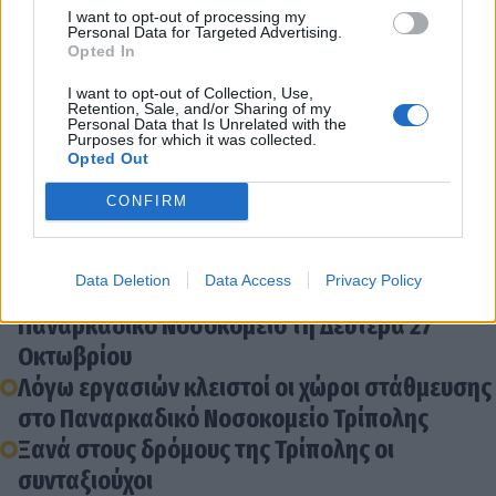
I want to opt-out of processing my
Personal Data for Targeted Advertising.
Opted In
Διάβασε σχετικά
I want to opt-out of Collection, Use,
Retention, Sale, and/or Sharing of my
Personal Data that Is Unrelated with the
Τρίπολη: Και οι συνταξιούχοι στην
Purposes for which it was collected.
Opted Out
κινητοποίηση της 6ης Αυγούστου
Στη διαδήλωση για τα 2 έτη από το πολύνεκρο
CONFIRM
ναυάγιο της Πύλου και οι συνταξιούχοι της
Αρκαδίας
Data Deletion
Data Access
Privacy Policy
Κλειστοί οι χώροι στάθμευσης στο
Παναρκαδικό Νοσοκομείο τη Δευτέρα 27
Οκτωβρίου
Λόγω εργασιών κλειστοί οι χώροι στάθμευσης
στο Παναρκαδικό Νοσοκομείο Τρίπολης
Ξανά στους δρόμους της Τρίπολης οι
συνταξιούχοι