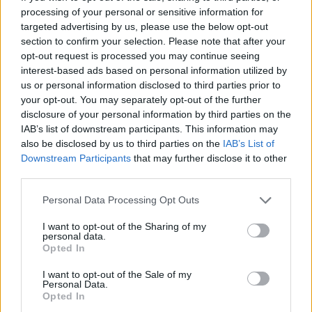
οργανωμένα να πιέσουμε για την Λειτουργία και τις
processing of your personal or sensitive information for
παροχές του Νοσοκομείου και να καλυφθούν όλες
targeted advertising by us, please use the below opt-out
section to confirm your selection. Please note that after your
οι θέσεις γιατρών για την καλύτερη περίθαλψη.
opt-out request is processed you may continue seeing
interest-based ads based on personal information utilized by
Τα Συν/μενα Συν/χικα Σωματεία του Νομού
us or personal information disclosed to third parties prior to
your opt-out. You may separately opt-out of the further
Αρκαδίας
disclosure of your personal information by third parties on the
IAB’s list of downstream participants. This information may
also be disclosed by us to third parties on the
IAB’s List of
Downstream Participants
that may further disclose it to other
third parties.
Personal Data Processing Opt Outs
I want to opt-out of the Sharing of my
personal data.
Opted In
I want to opt-out of the Sale of my
Personal Data.
Opted In