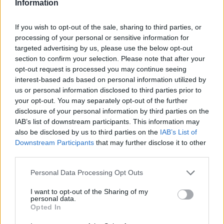
Information
«Ράλλυ των Θεών», φιλοξενώντας χιλιάδες φίλους
του μηχανοκίνητου αθλητισμού από την Ελλάδα
If you wish to opt-out of the sale, sharing to third parties, or
processing of your personal or sensitive information for
και το εξωτερικό.
targeted advertising by us, please use the below opt-out
section to confirm your selection. Please note that after your
Ο Περιφερειάρχης Δημήτρης Πτωχός, ανέφερε: «Το
opt-out request is processed you may continue seeing
ΕΚΟ Ράλλυ Ακρόπολις είναι κάτι πολύ περισσότερο
interest-based ads based on personal information utilized by
us or personal information disclosed to third parties prior to
από ένας κορυφαίος αγώνας μηχανοκίνητου
your opt-out. You may separately opt-out of the further
αθλητισμού. Είναι μια μοναδική ευκαιρία να
disclosure of your personal information by third parties on the
αναδείξουμε την Πελοπόννησο σε εκατομμύρια
IAB’s list of downstream participants. This information may
also be disclosed by us to third parties on the
IAB’s List of
ανθρώπους σε όλο τον κόσμο. Είμαστε ιδιαίτερα
Downstream Participants
that may further disclose it to other
χαρούμενοι που η Κορινθία, η Αργολίδα και η
third parties.
Αρκαδία αποτελούν μέρος της φετινής διαδρομής,
Personal Data Processing Opt Outs
με την Αρκαδία να επιστρέφει έπειτα από
περισσότερα από 40 χρόνια. Συνεχίζουμε να
I want to opt-out of the Sharing of my
personal data.
στηρίζουμε διοργανώσεις που ενισχύουν την
Opted In
εξωστρέφεια, τον αθλητικό τουρισμό και την