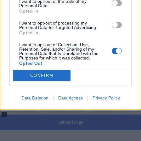
I want to opt-out of the Sale of my
ανάπτυξη του τόπου μας».
Personal Data.
Opted In
I want to opt-out of processing my
Personal Data for Targeted Advertising.
Opted In
I want to opt-out of Collection, Use,
Retention, Sale, and/or Sharing of my
Personal Data that Is Unrelated with the
Purposes for which it was collected.
Opted Out
CONFIRM
Data Deletion
Data Access
Privacy Policy
Gallery image