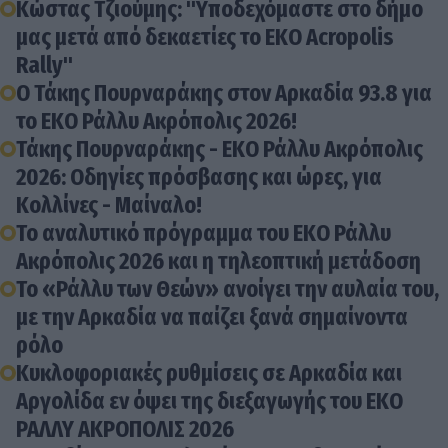
Κώστας Τζιούμης: "Υποδεχόμαστε στο δήμο
μας μετά από δεκαετίες το EKO Acropolis
Rally"
Ο Τάκης Πουρναράκης στον Αρκαδία 93.8 για
το EKO Ράλλυ Ακρόπολις 2026!
Τάκης Πουρναράκης - EKO Ράλλυ Ακρόπολις
2026: Οδηγίες πρόσβασης και ώρες, για
Κολλίνες - Μαίναλο!
Το αναλυτικό πρόγραμμα του ΕΚΟ Ράλλυ
Ακρόπολις 2026 και η τηλεοπτική μετάδοση
Το «Ράλλυ των Θεών» ανοίγει την αυλαία του,
με την Αρκαδία να παίζει ξανά σημαίνοντα
ρόλο
Κυκλοφοριακές ρυθμίσεις σε Αρκαδία και
Αργολίδα εν όψει της διεξαγωγής του ΕΚΟ
ΡΑΛΛΥ ΑΚΡΟΠΟΛΙΣ 2026