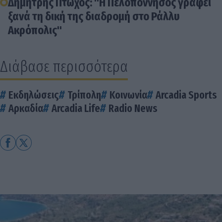
Δημήτρης Πτωχός: "Η Πελοπόννησος γράφει
ξανά τη δική της διαδρομή στο Ράλλυ
Ακρόπολις"
Διάβασε περισσότερα
Εκδηλώσεις
Τρίπολη
Κοινωνία
Arcadia Sports
Αρκαδία
Arcadia Life
Radio News