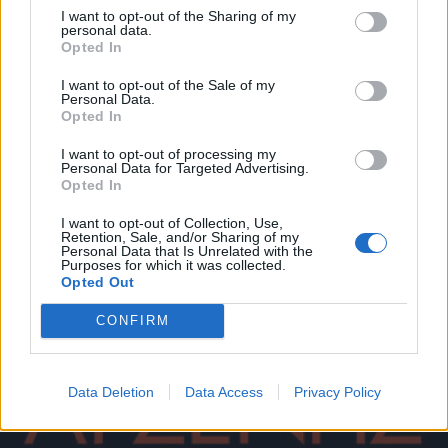
μεγάλες, ο
Αρκαδία 93.8
σου θυμίζει ότι η
I want to opt-out of the Sharing of my
ασφάλεια του δικού σου αυτοκινήτου είναι το παν.
personal data.
Opted In
Μαζί μας στη μεγάλη μετάδοση του αγώνα είναι οι
ειδικοί της πόλης μας:
I want to opt-out of the Sale of my
Personal Data.
Για σίγουρο και εγγυημένο έλεγχο, το
Ιδιωτικό
Opted In
ΚΤΕΟ Αρσένης! Διεύθυνση, Τέρμα Τερτσέτση,
I want to opt-out of processing my
μετά το γήπεδο του Αστέρα.
Personal Data for Targeted Advertising.
Opted In
I want to opt-out of Collection, Use,
Retention, Sale, and/or Sharing of my
Personal Data that Is Unrelated with the
Purposes for which it was collected.
Opted Out
CONFIRM
Data Deletion
Data Access
Privacy Policy