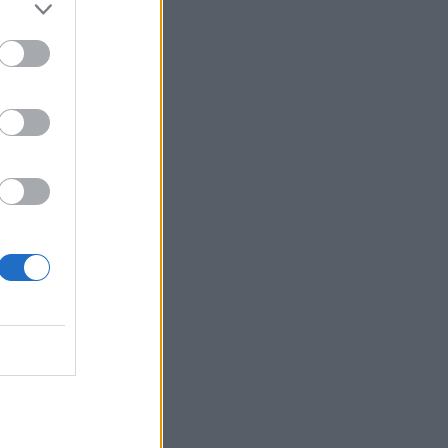
ν
hange
οι