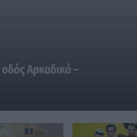
 οδός Αρκαδικό –