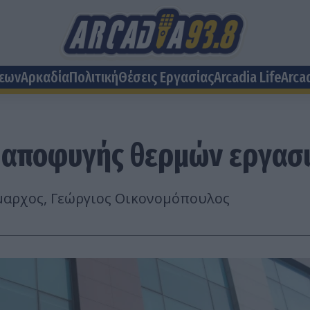
σεων
Αρκαδία
Πολιτική
Θέσεις Eργασίας
Arcadia Life
Arca
η αποφυγής θερμών εργασ
ήμαρχος, Γεώργιος Οικονομόπουλος