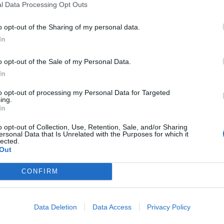
l Data Processing Opt Outs
o opt-out of the Sharing of my personal data.
In
o opt-out of the Sale of my Personal Data.
 Κορινθίας... χειμωνιάτικα!
In
η κοντά στην Πλάκα Αρκαδίας
to opt-out of processing my Personal Data for Targeted
τείνεται η σύσταση για αποφυγή θερμών εργασιώ
ing.
In
ις για αποφυγή θερμών εργασιών το επόμενο
o opt-out of Collection, Use, Retention, Sale, and/or Sharing
ersonal Data that Is Unrelated with the Purposes for which it
γόρευσης καύσης σε όλη την Ελλάδα
lected.
Out
κε στην οδό Σόλωνος
 συνάντηση του Συνεδρίου "From Challenge to C
CONFIRM
ν περιοχή Κολοκοτρώνη-Τι πρέπει να γνωρίζουν 
Data Deletion
Data Access
Privacy Policy