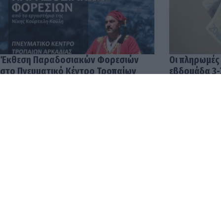
Έκθεση Παραδοσιακών Φορεσιών
Οι πληρωμές
στο Πνευματικό Κέντρο Τροπαίων
εβδομάδα 3-
04.08.2026 12:57
03.08.2026 14: