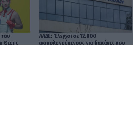
 του
ΑΑΔΕ: Έλεγχοι σε 12.000
 ο Θέμης
φορολογούμενους για δαπάνες που
υπερβαίνουν τα δηλωθέντα
εισοδήματα
04.08.2026 12:48