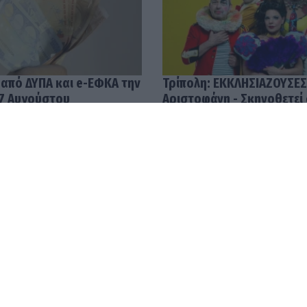
 από ΔΥΠΑ και e-ΕΦΚΑ την
Τρίπολη: ΕΚΚΛΗΣΙΑΖΟΥΣΕΣ
7 Αυγούστου
Αριστοφάνη - Σκηνοθετεί
Μουμουλίδης
58
04.08.2026 12:52