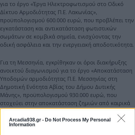
για το έργο «Έργα Ηλεκτροφωτισμού στο Οδικό
Δίκτυο Αρμοδιότητας Π.Ε. Λακωνίας»,
προϋπολογισμού 600.000 ευρώ, που προβλέπει την
εγκατάσταση και αντικατάσταση φωτιστικών
σωμάτων σε κομβικά σημεία, ενισχύοντας την
οδική ασφάλεια και την ενεργειακή αποδοτικότητα.
Για τη Μεσσηνία, εγκρίθηκαν οι όροι διακήρυξης
ανοικτού διαγωνισμού για το έργο «Αποκατάσταση
Υποδομών αρμοδιότητας Π.Ε. Μεσσηνίας στη
Δημοτική Ενότητα Αβίας του Δήμου Δυτικής
Μάνης», προϋπολογισμού 930.000 ευρώ, που
στοχεύει στην αποκατάσταση ζημιών από καιρικά
φαινόμενα και στη βελτίωση της προσβασιμότητας.
Arcadia938.gr -
Do Not Process My Personal
Information