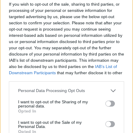
If you wish to opt-out of the sale, sharing to third parties, or
processing of your personal or sensitive information for
targeted advertising by us, please use the below opt-out
section to confirm your selection. Please note that after your
opt-out request is processed you may continue seeing
interest-based ads based on personal information utilized by
us or personal information disclosed to third parties prior to
your opt-out. You may separately opt-out of the further
disclosure of your personal information by third parties on the
IAB’s list of downstream participants. This information may
also be disclosed by us to third parties on the
IAB’s List of
Downstream Participants
that may further disclose it to other
Παράλληλα, εγκρίθηκε ο προσωρινός ανάδοχος του
third parties.
έργου «Αποκατάσταση των ΧΑΔΑ στις θέσεις
Personal Data Processing Opt Outs
“Πλάτωμα” του Δήμου Τρίπολης και “Σπαρτέας” του
Δήμου Ανατολικής Μάνης, που συμβάλλει
I want to opt-out of the Sharing of my
personal data.
ουσιαστικά στην αποκατάσταση και την προστασία
Opted In
του περιβάλλοντος.
I want to opt-out of the Sale of my
Personal Data.
Opted In