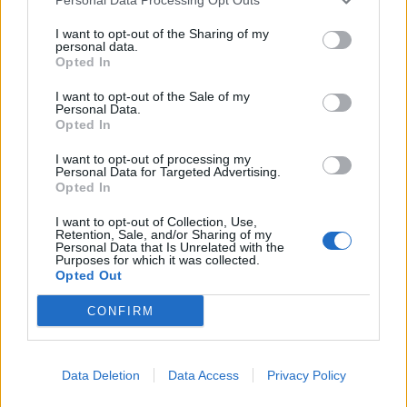
Υπέρογκες αυξήσεις κοινοχρήστων που σε
ορισμένες περιπτώσεις ξεπερνούν το 300%.
I want to opt-out of the Sharing of my
personal data.
Opted In
Περιστατικά διακοπής υπηρεσιών ύδρευσης και
I want to opt-out of the Sale of my
αποχέτευσης ως μέσο πίεσης για την καταβολή
Personal Data.
Opted In
κοινοχρήστων.
I want to opt-out of processing my
Personal Data for Targeted Advertising.
Έλλειψη επαρκούς εποπτείας και διαφάνειας στη
Opted In
διαχείριση των Επιχειρηματικών Πάρκων.
I want to opt-out of Collection, Use,
Retention, Sale, and/or Sharing of my
Personal Data that Is Unrelated with the
Purposes for which it was collected.
Περιορισμός των ιδιοκτησιακών και διοικητικών
Opted Out
δικαιωμάτων των εγκατεστημένων επιχειρήσεων.
CONFIRM
Διατήρηση μονοπωλιακού καθεστώτος στη
διαχείριση των Επιχειρηματικών Πάρκων.
Data Deletion
Data Access
Privacy Policy