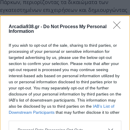
Πάρκων, περιορίζοντας τα δικαιώματα των
εγκατεστημένων επιχειρήσεων και δημιουργώντας
συνθήκες που λειτουργούν αποτρεπτικά για νέες
επενδύσεις.
Arcadia938.gr -
Do Not Process My Personal
Information
Παράλληλα, τονίζεται ότι προκαλεί έντονο
If you wish to opt-out of the sale, sharing to third parties, or
προβληματισμό ο αποκλεισμός του Σ.Ε.ΒΙ.ΠΕ.Τ., του
processing of your personal or sensitive information for
ΠΑ.Σ.Ε.ΒΙ.ΠΕ. και των Επιμελητηρίων από τη
targeted advertising by us, please use the below opt-out
section to confirm your selection. Please note that after your
Νομοπαρασκευαστική Επιτροπή που επεξεργάζεται
opt-out request is processed you may continue seeing
τις αλλαγές στον Ν. 4982/2022, παρά τον θεσμικό
interest-based ads based on personal information utilized by
τους ρόλο και την άμεση γνώση των προβλημάτων
us or personal information disclosed to third parties prior to
your opt-out. You may separately opt-out of the further
που αντιμετωπίζουν οι επιχειρήσεις.
disclosure of your personal information by third parties on the
IAB’s list of downstream participants. This information may
Μεταξύ των ζητημάτων που έχουν καταγγελθεί από
also be disclosed by us to third parties on the
IAB’s List of
Downstream Participants
that may further disclose it to other
τις επιχειρήσεις περιλαμβάνονται:
third parties.
Personal Data Processing Opt Outs