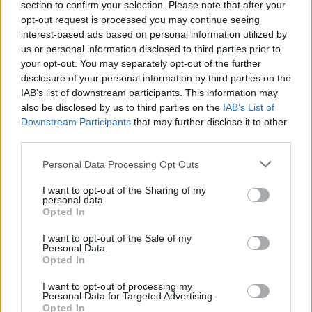
της ιστοσελίδας του Επιμελητηρίου Αρκαδίας,
section to confirm your selection. Please note that after your
καθώς και η προώθηση του τοπικού τουρισμού.
opt-out request is processed you may continue seeing
interest-based ads based on personal information utilized by
us or personal information disclosed to third parties prior to
Η εκδήλωση αποτέλεσε μια ουσιαστική
your opt-out. You may separately opt-out of the further
πρωτοβουλία ενημέρωσης,
με το Επιμελητήριο
disclosure of your personal information by third parties on the
IAB’s list of downstream participants. This information may
Αρκαδίας να επιβεβαιώνει τον ρόλο του ως αρωγός
also be disclosed by us to third parties on the
IAB’s List of
της τοπικής επιχειρηματικότητας, συμβάλλοντας
Downstream Participants
that may further disclose it to other
ουσιαστικά στη βελτίωση και ανάπτυξη της αγοράς
third parties.
της Τρίπολης.
Personal Data Processing Opt Outs
I want to opt-out of the Sharing of my
personal data.
Διάβασε σχετικά
Opted In
I want to opt-out of the Sale of my
Βραδιά κεφιού, διασκέδασης και γλεντιού για
Personal Data.
Opted In
τα μέλη του ΚΑΠΗ Μεγαλόπολης
Ολοκληρώθηκε το σεμινάριο του
I want to opt-out of processing my
Personal Data for Targeted Advertising.
Επιμελητηρίου Αρκαδίας για τις πωλήσεις
Opted In