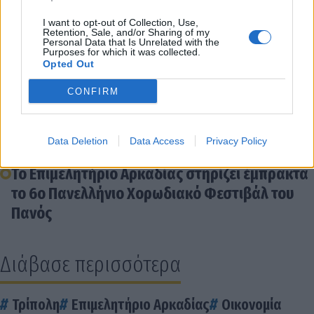
Μέχρι τις 30 Απριλίου παρατάθηκαν οι
I want to opt-out of Collection, Use,
Retention, Sale, and/or Sharing of my
αιτήσεις για την επιχειρηματικότητα στον
Personal Data that Is Unrelated with the
Purposes for which it was collected.
Δήμο Μεγαλόπολης
Opted Out
Καινοτόμα εφαρμογή εύρεσης εργασίας
δημιουργούν Επιμελητήριο Αρκαδίας και
CONFIRM
Πανεπιστήμιο Πελοποννήσου
Επιμελητήριο Αρκαδίας: Στοχευμένες Δράσεις
Data Deletion
Data Access
Privacy Policy
για τη Βιώσιμη Ανάπτυξη της ΒΙΠΕ Τρίπολης
Το Επιμελητήριο Αρκαδίας στηρίζει έμπρακτα
το 6ο Πανελλήνιο Χορωδιακό Φεστιβάλ του
Πανός
Διάβασε περισσότερα
Τρίπολη
Επιμελητήριο Αρκαδίας
Οικονομία