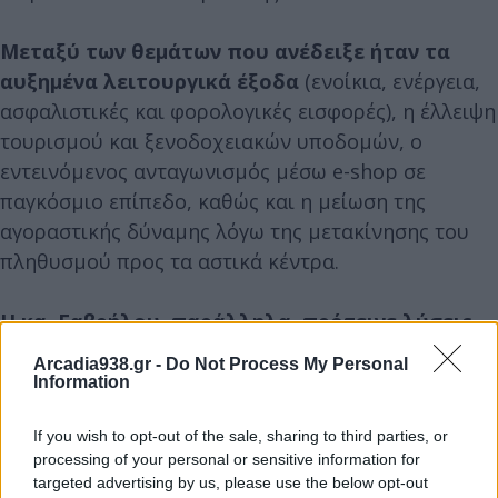
Μεταξύ των θεμάτων που ανέδειξε ήταν τα
αυξημένα λειτουργικά έξοδα
(ενοίκια, ενέργεια,
ασφαλιστικές και φορολογικές εισφορές), η έλλειψη
τουρισμού και ξενοδοχειακών υποδομών, ο
εντεινόμενος ανταγωνισμός μέσω e-shop σε
παγκόσμιο επίπεδο, καθώς και η μείωση της
αγοραστικής δύναμης λόγω της μετακίνησης του
πληθυσμού προς τα αστικά κέντρα.
Η κα. Γαβρήλου, παράλληλα, πρότεινε λύσεις
για τη στήριξη και ανάπτυξη της τοπικής
Arcadia938.gr -
Do Not Process My Personal
αγοράς
, όπως η ενίσχυση των οικογενειακών
Information
επιχειρήσεων, η σημασία της προσωπικής επαφής
If you wish to opt-out of the sale, sharing to third parties, or
με τον πελάτη, η συνεργασία με φορείς για τη
processing of your personal or sensitive information for
διοργάνωση εκδηλώσεων, η δωρεάν προβολή μέσω
targeted advertising by us, please use the below opt-out