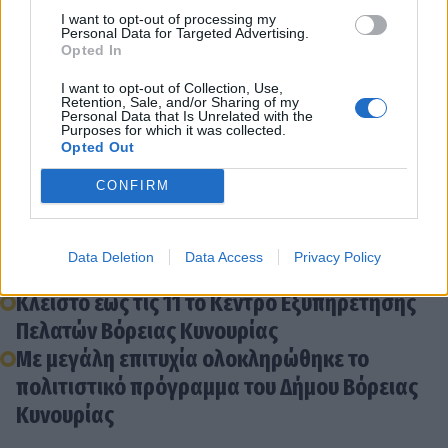
Διάβασε σχετικά
I want to opt-out of processing my
Personal Data for Targeted Advertising.
Opted In
Πορτρέτο του Δημήτρη Καρτσιώτη κοσμεί
I want to opt-out of Collection, Use,
πλέον το γραφείο δημάρχου Βόρειας
Retention, Sale, and/or Sharing of my
Personal Data that Is Unrelated with the
Κυνουρίας
Purposes for which it was collected.
Opted Out
Στοχευμένη επιχείρηση σε καταυλισμούς ρομά
των δήμων Τρίπολης, Μεγαλόπολης και
CONFIRM
Βόρειας Κυνουρίας
Σχολικά είδη συγκεντρώνει ο Δήμος Βόρειας
Data Deletion
Data Access
Privacy Policy
Κυνουρίας
Κλειστό έως τις 11 το Κέντρο Εξυπηρέτησης
Πελατών Βόρειας Κυνουρίας
Με μεγάλη επιτυχία ολοκληρώθηκε το
πολιτιστικό πρόγραμμα του Δήμου Βόρειας
Κυνουρίας