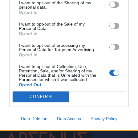
I want to opt-out of the Sharing of my
personal data.
Opted In
I want to opt-out of the Sale of my
Personal Data.
Opted In
I want to opt-out of processing my
Personal Data for Targeted Advertising.
Opted In
I want to opt-out of Collection, Use,
Ορνιθολογική Εταιρεία: "Κακή ιδέα" ο φωτισμός
Retention, Sale, and/or Sharing of my
Personal Data that Is Unrelated with the
του Κοκκινόβραχου στο Λεωνίδιο
Purposes for which it was collected.
Opted Out
31.07.2026 11:12
CONFIRM
Data Deletion
Data Access
Privacy Policy