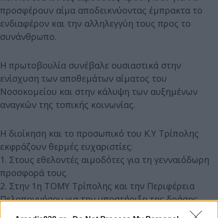
προσφέρουν αίμα αποδεικνύοντας έμπρακτα το
ενδιαφέρον και την αλληλεγγύη τους προς το
συνάνθρωπο.
Η πρωτοβουλία συνέβαλε ουσιαστικά στην
ενίσχυση των αποθεμάτων αίματος του
Νοσοκομείου και στην κάλυψη των αυξημένων
αναγκών της τοπικής κοινωνίας.
Η διοίκηση και το προσωπικό του Κ.Υ Τρίπολης
εκφράζουν θερμές ευχαριστίες:
1. Στους εθελοντές αιμοδότες για τη γενναιόδωρη
προσφορά τους.
2. Στην 1η ΤΟΜΥ Τρίπολης και την Περιφέρεια
Πελοποννήσου για την υποστήριξη της δράσης.
3. Στο Παναρκαδικό Νοσοκομείο Τρίπολης για την