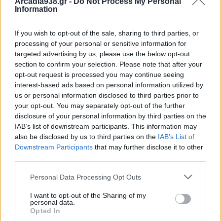
Arcadia938.gr -
Do Not Process My Personal
άψογη συνεργασία και την επιστημονική του
Information
συνδρομή.
If you wish to opt-out of the sale, sharing to third parties, or
processing of your personal or sensitive information for
targeted advertising by us, please use the below opt-out
section to confirm your selection. Please note that after your
opt-out request is processed you may continue seeing
interest-based ads based on personal information utilized by
us or personal information disclosed to third parties prior to
your opt-out. You may separately opt-out of the further
disclosure of your personal information by third parties on the
IAB’s list of downstream participants. This information may
also be disclosed by us to third parties on the
IAB’s List of
Downstream Participants
that may further disclose it to other
third parties.
Personal Data Processing Opt Outs
Η εθελοντική αιμοδοσία αποτελεί διαχρονικά μια
I want to opt-out of the Sharing of my
πράξη ανθρωπιάς και κοινωνικής ευαισθησίας. Το
personal data.
Opted In
Κ.Υ Τρίπολης δεσμεύεται να συνεχίσει με