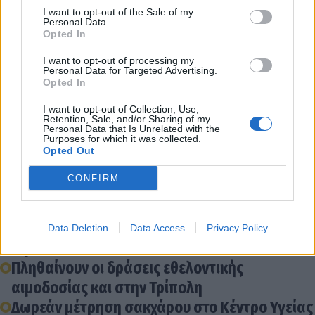
παρόμοιες πρωτοβουλίες προάγοντας την αξία της
I want to opt-out of the Sale of my
Personal Data.
προσφοράς και αλληλεγγύης στην κοινότητα. «Κάθε
Opted In
σταγόνα μετράει, η δική σου μπορεί να σώσει
I want to opt-out of processing my
ζωές».
Personal Data for Targeted Advertising.
Opted In
Η διοίκηση και το προσωπικό του Κ.Υ Τρίπολης
I want to opt-out of Collection, Use,
Retention, Sale, and/or Sharing of my
Personal Data that Is Unrelated with the
Purposes for which it was collected.
Opted Out
Διάβασε σχετικά
CONFIRM
Το ξεχωριστό βίντεο-κάλεσμα του συλλόγου
"Αξιον Εστί" για την 3ήμερη εθελοντική
Data Deletion
Data Access
Privacy Policy
αιμοδοσία
Πληθαίνουν οι δράσεις εθελοντικής
αιμοδοσίας και στην Τρίπολη
Δωρεάν μέτρηση σακχάρου στο Κέντρο Υγείας