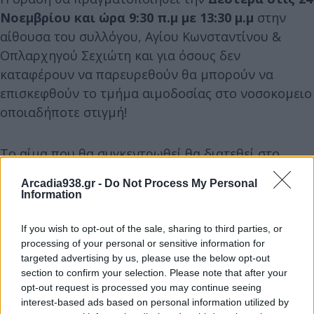
Νοεμβρίου και ώρα 9:30 π.μ με 13:30 μ.μ
στην
αίθουσα του συλλόγου, Αγίου Κωνσταντίνου &
Οπλαρχηγού Σεχιώτη και για όσους δεν
καταφέρουν να παρευρεθούν θα μπορούν να
επισκεφθούν το τμήμα αιμοδοσίας στο νοσοκομειο
οποιαδήποτε στιγμή!
Το αίμα που θα συγκεντρωθεί θα διατεθεί στο
Νοσοκομείο της πόλης μας και προφανώς για τις
Arcadia938.gr -
Do Not Process My Personal
ανάγκες των αιμοδοτών.
Information
If you wish to opt-out of the sale, sharing to third parties, or
Για τον καλύτερο συντονισμό της δράσης
processing of your personal or sensitive information for
παρακαλούμε ενημερώστε μας 🤍
targeted advertising by us, please use the below opt-out
section to confirm your selection. Please note that after your
opt-out request is processed you may continue seeing
interest-based ads based on personal information utilized by