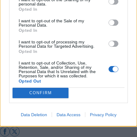
personal data.
Διάβασε σχετικά
Opted In
I want to opt-out of the Sale of my
Personal Data.
Τρίπολη: Απολογισμός δράσεων από το
Opted In
Σύλλογο Γονέων του 8ου Δημοτικού
I want to opt-out of processing my
Διάκριση μαθητών του 4ου Δημοτικού
Personal Data for Targeted Advertising.
Opted In
Τρίπολης στον Παγκόσμιο Μαθητικό
Διαγωνισμό Ζωγραφικής
I want to opt-out of Collection, Use,
Retention, Sale, and/or Sharing of my
Personal Data that Is Unrelated with the
Purposes for which it was collected.
Opted Out
Διάβασε περισσότερα
CONFIRM
Τρίπολη
Παιδεία
Εκδηλώσεις
Αρκαδία
Κοινωνία
Arcadia Life
Data Deletion
Data Access
Privacy Policy