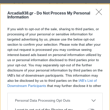
Η προβολή των πρωτοβουλιών μας αναδεικνύει το
έργο που επιτελείται στο σχολείο μας. Η στήριξή
Arcadia938.gr -
Do Not Process My Personal
Information
σας ενισχύει τον θεσμό της συνεργασίας μεταξύ
σχολείου, γονέων και τοπικής κοινωνίας.
If you wish to opt-out of the sale, sharing to third parties, or
processing of your personal or sensitive information for
Με τη δική σας συμβολή, το μήνυμα για τη συνεχή
targeted advertising by us, please use the below opt-out
αναβάθμιση της σχολικής καθημερινότητας των
section to confirm your selection. Please note that after your
opt-out request is processed you may continue seeing
παιδιών μας φτάνει σε κάθε πολίτη της Τρίπολης.
interest-based ads based on personal information utilized by
Σας ευχαριστούμε που είστε αρωγοί στην
us or personal information disclosed to third parties prior to
προσπάθειά μας και προσβλέπουμε στη συνέχιση
your opt-out. You may separately opt-out of the further
disclosure of your personal information by third parties on the
αυτής της γόνιμης συνεργασίας στο μέλλον.
IAB’s list of downstream participants. This information may
also be disclosed by us to third parties on the
IAB’s List of
Με εκτίμηση
Downstream Participants
that may further disclose it to other
Σύλλογος Γονέων και Κηδεμόνων
third parties.
8ο Δημοτικό Σχολείο Τρίπολης
Personal Data Processing Opt Outs
I want to opt-out of the Sharing of my