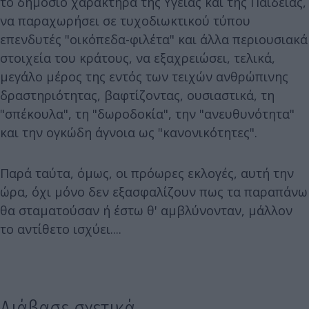
το δημόσιο χαρακτήρα της Υγείας και της Παιδείας,
να παραχωρήσει σε τυχοδιωκτικού τύπου
επενδυτές "οικόπεδα-φιλέτα" και άλλα περιουσιακά
στοιχεία του κράτους, να εξαχρειώσει, τελικά,
μεγάλο μέρος της εντός των τειχών ανθρώπινης
δραστηριότητας, βαφτίζοντας, ουσιαστικά, τη
"σπέκουλα", τη "δωροδοκία", την "ανευθυνότητα"
και την ογκώδη άγνοια ως "κανονικότητες".
Παρά ταύτα, όμως, οι πρόωρες εκλογές, αυτή την
ώρα, όχι μόνο δεν εξασφαλίζουν πως τα παραπάνω
θα σταματούσαν ή έστω θ' αμβλύνονταν, μάλλον
το αντίθετο ισχύει....
Διάβασε σχετικά