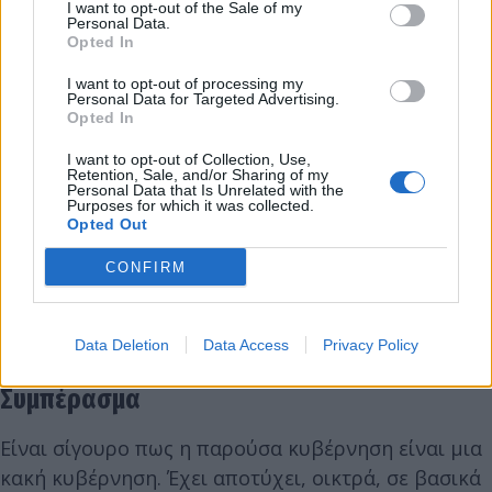
ούτε "θαύματα" έχει κάνει η κυβέρνηση, ούτε καν
I want to opt-out of the Sale of my
Personal Data.
σωστή διαχείριση των υφιστάμενων εσόδων από
Opted In
την υπερφορολόγηση των Ελλήνων. Ωστόσο, εδώ,
I want to opt-out of processing my
πραγματικά, οφείλουμε να σκεφθούμε ποια είναι η
Personal Data for Targeted Advertising.
Opted In
εναλλακτική προοπτική. Δεν θέλουμε να
ισχυριστούμε πως δεν υπάρχουν- σαφώς και
I want to opt-out of Collection, Use,
Retention, Sale, and/or Sharing of my
πρέπει να μειωθεί ο ΦΠΑ σε μια σειρά από
Personal Data that Is Unrelated with the
Purposes for which it was collected.
προϊόντα, τα επιχειρήματα της κυβέρνησης περί
Opted Out
του αντιθέτου είναι λίαν προσχηματικά και
CONFIRM
ανακριβή-, αλλά, εν μέσω πολιτικής και κοινωνικής
κρίσης, είναι δύσκολο να εφαρμοστεί μια σωστή
και μακρόπνοη οικονομική πρακτική.
Data Deletion
Data Access
Privacy Policy
Συμπέρασμα
Είναι σίγουρο πως η παρούσα κυβέρνηση είναι μια
κακή κυβέρνηση. Έχει αποτύχει, οικτρά, σε βασικά