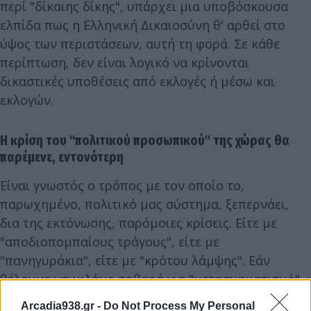
περί "δίκαιης δίκης", υπάρχει μια υποβόσκουσα
ελπίδα πως η Ελληνική Δικαιοσύνη θ' αρθεί στο
ύψος των περιστάσεων, αυτή τη φορά. Σε κάθε
περίπτωση, δεν είναι λογικό να κρίνονται
δικαστικές υποθέσεις από εκλογές ή μέσω και
εκλογών.
Η κρίση του "πολιτικού προσωπικού" της χώρας θα
παρέμενε, εντονότερη
Είναι γνωστός ο τρόπος με τον οποίο το,
παρωχημένο, πολιτικό μας σύστημα, ξεπερνάει,
δια της εκτόνωσης, παρόμοιες κρίσεις. Είτε με
"αποδιοπομπαίους τράγους", είτε με
"πανηγυράκια", είτε με "κρότου λάμψης". Εάν
θέλουμε να μιλάμε σοβαρά για "μετασχηματισμό"
του συστήματος οργάνωσης και διοίκησης, θα
Arcadia938.gr -
Do Not Process My Personal