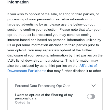
πρέπει να έχουμε υπόψη μας ότι πρόκειται για μια
Information
αργή και επώδυνη διαδικασία που δεν είμαστε
If you wish to opt-out of the sale, sharing to third parties, or
καθόλου σίγουροι πως είναι αυτό που επιθυμούν
processing of your personal or sensitive information for
οι περισσότεροι πολίτες. Δυστυχώς, δεν υπάρχουν
targeted advertising by us, please use the below opt-out
"μαγικές λύσεις", ούτε "μεσσίες".....Και, εν
section to confirm your selection. Please note that after your
προκειμένω, δεν πείθουν, ακόμα, τα
opt-out request is processed you may continue seeing
interest-based ads based on personal information utilized by
αντιπολιτευόμενα κόμματα πως διαθέτουν
us or personal information disclosed to third parties prior to
κυβερνητική πρόταση.
your opt-out. You may separately opt-out of the further
disclosure of your personal information by third parties on the
IAB’s list of downstream participants. This information may
"Βίαιη" διαταραχή της ήδη προβληματικής, κρατικοδίαιτης
also be disclosed by us to third parties on the
IAB’s List of
αναπτυξιακής δραστηριότητας
Downstream Participants
that may further disclose it to other
third parties.
Αυτό είναι, ίσως, το πιο αδύναμο επιχείρημα κατά
των πρόωρων εκλογών: Αφού, υποτίθεται, η
Personal Data Processing Opt Outs
παρούσα κυβέρνηση έχει κάνει "θαύματα" στον
I want to opt-out of the Sharing of my
οικονομικό τομέα, οι πρόωρες εκλογές θα ήταν
personal data.
Opted In
τροχοπέδη για την όποια συνέχειά τους. Φυσικά,