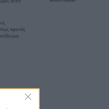
ωρίς αυτό
ους
, πως αφενός
ακύβευμα,