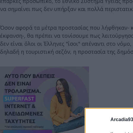
επαρκές προσωπικό, το Εθνικό Σύστημα Υγείας προ
να σημαίνει πως δεν υπήρξαν και πολλά περιστατικ
Όσον αφορά τα μέτρα προστασίας που λήφθηκαν- κ
έκφανση-, θα πρέπει να τονίσουμε πως λειτούργησαν
δεν είναι όλοι οι Έλληνες "ίσοι" απέναντι στο νόμ
δηλαδή η τουριστική σεζόν, η προστασία της δημόσι
Arcadia93