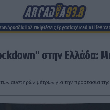
σεων
Αρκαδία
Πολιτική
Θέσεις Eργασίας
Arcadia Life
Arca
lockdown" στην Ελλάδα: Μ
η των αυστηρών μέτρων για την προστασία της