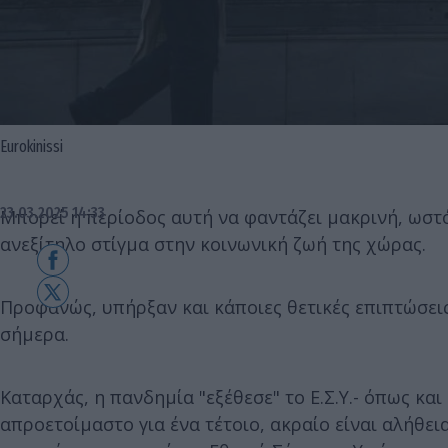
Eurokinissi
23.03.2025 14:33
Μπορεί η περίοδος αυτή να φαντάζει μακρινή, ωστ
ανεξίτηλο στίγμα στην κοινωνική ζωή της χώρας.
Προφανώς, υπήρξαν και κάποιες θετικές επιπτώσεις
σήμερα.
Καταρχάς, η πανδημία "εξέθεσε" το Ε.Σ.Υ.- όπως κα
απροετοίμαστο για ένα τέτοιο, ακραίο είναι αλήθει