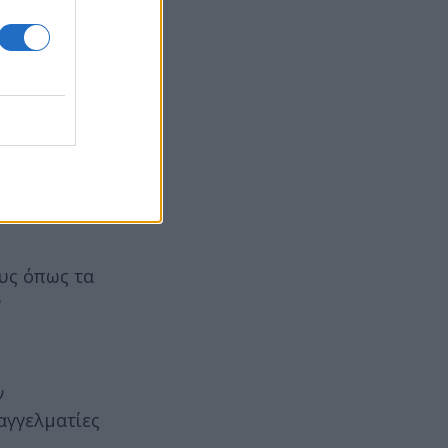
ωση
υπονόμευσε
να πως
υς όπως τα
ν
ν
αγγελματίες