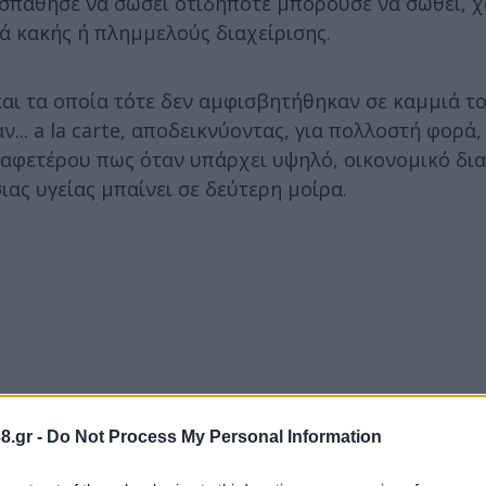
σπάθησε να σώσει οτιδήποτε μπορούσε να σωθεί, χ
ά κακής ή πλημμελούς διαχείρισης.
αι τα οποία τότε δεν αμφισβητήθηκαν σε καμμιά τ
... a la carte, αποδεικνύοντας, για πολλοστή φορά
ο, αφετέρου πως όταν υπάρχει υψηλό, οικονομικό δι
ας υγείας μπαίνει σε δεύτερη μοίρα.
8.gr -
Do Not Process My Personal Information