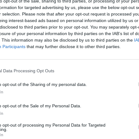
to opt-out of the sale, sharing to third parties, or processing of your per
formation for targeted advertising by us, please use the below opt-out s
r selection. Please note that after your opt-out request is processed y
eing interest-based ads based on personal information utilized by us or
ν μέτρων- λόγω και του εμβολιασμού-, βιώσαμε απί
disclosed to third parties prior to your opt-out. You may separately opt-
η κοινή λογική πήγε....περίπατο!
losure of your personal information by third parties on the IAB’s list of
. This information may also be disclosed by us to third parties on the
IA
Participants
that may further disclose it to other third parties.
εμβολιασμού"
τρο που ο ίδιος ο Πρωθυπουργός δήλωσε πως δεν θ
l Data Processing Opt Outs
α να προστατευθούν τα πιο αδύναμα μέλη του κοινω
o opt-out of the Sharing of my personal data.
In
o opt-out of the Sale of my Personal Data.
ντιμετώπισε το ζήτημα μεγάλη μερίδα της κοινής γν
In
, σε κάποιες περιπτώσεις, ρατσιστικός.
to opt-out of processing my Personal Data for Targeted
ing.
ση, πάρα πολλά χρήματα που, τελικά, δεν "έπιασα
In