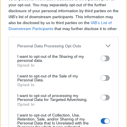
καμιά φορά;
your opt-out. You may separately opt-out of the further
disclosure of your personal information by third parties on the
IAB’s list of downstream participants. This information may
Τα έργα ΕΣΠΑ συνολικού ποσού περίπου 12.000.000
also be disclosed by us to third parties on the
IAB’s List of
ευρώ σέρνονται από το 2021 και είναι άγνωστο αν
Downstream Participants
that may further disclose it to other
third parties.
και πότε θα τελειώσουν.
Personal Data Processing Opt Outs
Απουσιάζουν σοβαρά έργα για την προστασία της
I want to opt-out of the Sharing of my
personal data.
ζωής και της περιουσίας των Δημοτών μας, όπως
Opted In
αντιπλημμυρικά – αντιπυρικά – αντισεισμικά.
I want to opt-out of the Sale of my
Personal Data.
Opted In
Αναρωτιέμαι για πόσο θα είμαστε ακόμη τυχεροί.
Καταλαβαίνετε τι θα γίνει αν ρίξει στην Τρίπολη το
I want to opt-out of processing my
Personal Data for Targeted Advertising.
νερό που έριξε πρόσφατα στην Αιτωλοακαρνανία
Opted In
και την Ήπειρο;
I want to opt-out of Collection, Use,
Retention, Sale, and/or Sharing of my
Personal Data that Is Unrelated with the
Ενώ τα λαϊκά νοικοκυριά συμβάλουν κατά 95% στα