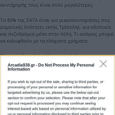
συντήρησής τους είναι πολύ μεγαλύτερες.
Το 85% της ΣΑΤΑ είναι για μικροσυντηρήσεις στις
Δημοτικές Ενότητες εκτός Τρίπολης, για οδοποιία
και πεζοδρόμια μέσα στην πόλη. Τι ανάγκες μπορεί
να καλυφθούν με τα ελάχιστα χρήματα;
Είναι αστείο να λέμε ότι με τις ελάχιστες
πιστώσεις, με ποσά της τάξης των διακοσίων
Arcadia938.gr -
Do Not Process My Personal
τετρακοσίων και πεντακοσίων ευρώ θα κάνουμε
Information
τσιμεντοστρώσεις και ασφαλτοστρώσεις στις
If you wish to opt-out of the sale, sharing to third parties, or
Δημοτικές Κοινότητες.
processing of your personal or sensitive information for
targeted advertising by us, please use the below opt-out
section to confirm your selection. Please note that after your
Τα συνεχιζόμενα έργα δεν λένε να τελειώσουν τους
opt-out request is processed you may continue seeing
δίνετε συνέχεια παρατάσεις και αυξάνετε το
interest-based ads based on personal information utilized by
κόστος με συνεχείς αναθεωρήσεις, θα τελειώσουν
us or personal information disclosed to third parties prior to