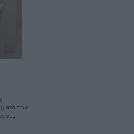
ς
τήματά τους
ρόμους