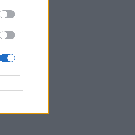
σης του
γίνει το
ική για την
λή ο
νοβουλίου
οί σταθμοί,