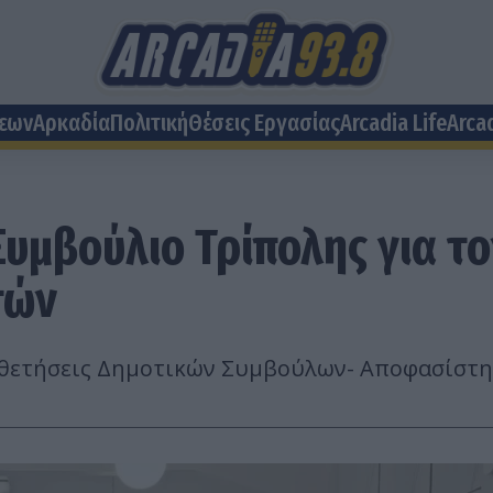
σεων
Αρκαδία
Πολιτική
Θέσεις Eργασίας
Arcadia Life
Arca
Συμβούλιο Τρίπολης για τ
τών
θετήσεις Δημοτικών Συμβούλων- Αποφασίστηκε 