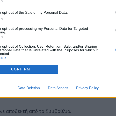
In
έβγαλε κουβέντα" κατά τη συζήτηση της αναμόρφω
 τη συντήρηση του αγάλματος. Επανέλαβε πως "θα 
o opt-out of the Sale of my Personal Data.
In
to opt-out of processing my Personal Data for Targeted
ing.
μβρίου
In
o opt-out of Collection, Use, Retention, Sale, and/or Sharing
 η οποία αποτελεί αντίδραση στην κυβερνητική πολιτ
ersonal Data that Is Unrelated with the Purposes for which it
lected.
έρα κατά την οποία αναμένεται να ψηφιστεί στη Βου
Out
αμαρτυρία μπροστά από το κτίριο του Εθνικού Κοι
CONFIRM
.
λειτουργεί ο Δήμος, ήτοι Παιδικοί και Βρεφονηπιακ
Data Deletion
Data Access
Privacy Policy
γινε αποδεκτή από το Συμβούλιο.