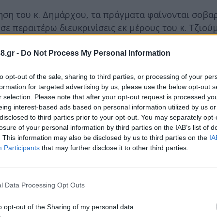
ηση του κ. Δημάρχου, τα πράγματα φαίνονται σοβα
ε περαιτέρω διευκρινίσεις εκ μέρους του κ. Τζιούμ
ς Τεχνικής Υπηρεσίας που εγκρίθηκε στο προηγούμε
χόμενο, σχετικά με τον τρόπο που θα γίνει η συντ
8.gr -
Do Not Process My Personal Information
to opt-out of the sale, sharing to third parties, or processing of your per
formation for targeted advertising by us, please use the below opt-out s
 εισήγηση μιλάει για "μεταφορά", ζήτησε να μάθει
r selection. Please note that after your opt-out request is processed y
eing interest-based ads based on personal information utilized by us or
disclosed to third parties prior to your opt-out. You may separately opt-
losure of your personal information by third parties on the IAB’s list of
. This information may also be disclosed by us to third parties on the
IA
ηση του κ. Δημάρχου είναι "διαφορετική" απ' αυτή 
Participants
that may further disclose it to other third parties.
όλη απάντησε στον κ. Δήμαρχο", ενώ, παράλληλα, 
ός πόλεως. Μάλιστα, χαρακτήρισε "κωλοτούμπα" τη
l Data Processing Opt Outs
o opt-out of the Sharing of my personal data.
ύς, δεν θ' αποφασίσω εγώ. Προφανώς, εσείς είστε ει