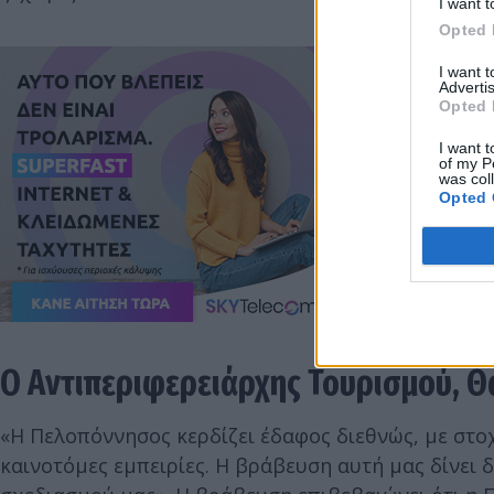
I want t
Opted 
I want 
Advertis
Opted 
I want t
of my P
was col
Opted 
Ο Αντιπεριφερειάρχης Τουρισμού, Θ
«Η Πελοπόννησος κερδίζει έδαφος διεθνώς, με στ
καινοτόμες εμπειρίες. Η βράβευση αυτή μας δίνει