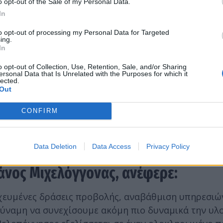
o opt-out of the Sale of my Personal Data.
In
to opt-out of processing my Personal Data for Targeted
ing.
In
o opt-out of Collection, Use, Retention, Sale, and/or Sharing
ersonal Data that Is Unrelated with the Purposes for which it
lected.
Out
CONFIRM
Data Deletion
Data Access
Privacy Policy
άνος Μιχελόγγονας, ανέφερε:
οχευμένες δράσεις προβολής, αναβάθμιση υπηρεσιώ
 δύναμη να συνεχίσουμε ακόμη πιο δυναμικά την υλ