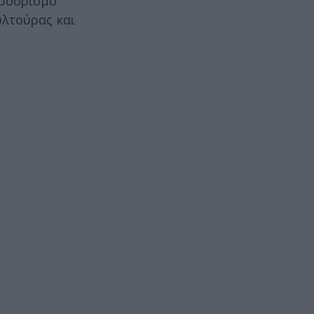
προορισμό
υλτούρας και