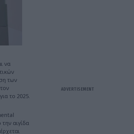
ι να
τικών
ωση των
στον
ια το 2025.
ental
 την αιγίδα
έρχεται