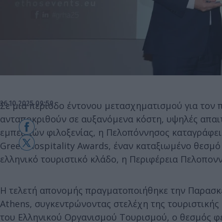
26.10.2025 09:59
Σε μια περίοδο έντονου μετασχηματισμού για τον π
ανταποκριθούν σε αυξανόμενα κόστη, υψηλές απαι
εμπειριών φιλοξενίας, η Πελοπόννησος καταγράφει
Greek Hospitality Awards, έναν καταξιωμένο θεσμό
ελληνικό τουριστικό κλάδο, η Περιφέρεια Πελοποννή
Η τελετή απονομής πραγματοποιήθηκε την Παρασκε
Athens, συγκεντρώνοντας στελέχη της τουριστικής
του Ελληνικού Οργανισμού Τουρισμού, ο θεσμός φ