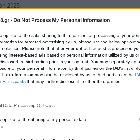
on 2025.
8.gr -
Do Not Process My Personal Information
λαβε ο Περιφερειάρχης Πελοποννήσου, Δημήτρης Πτ
μού, Θάνο Μιχελόγγονα, από τον Υφυπουργό Εξωτερ
to opt-out of the sale, sharing to third parties, or processing of your per
λεσμα στοχευμένων στρατηγικών που υλοποιούνται 
formation for targeted advertising by us, please use the below opt-out s
r selection. Please note that after your opt-out request is processed y
στρονομικής ταυτότητας, η ανάπτυξη του νέου Plac
eing interest-based ads based on personal information utilized by us or
ι πολιτιστικών διαδρομών, η συμμετοχή σε μεγάλε
disclosed to third parties prior to your opt-out. You may separately opt-
 τουρισμού.
losure of your personal information by third parties on the IAB’s list of
. This information may also be disclosed by us to third parties on the
IA
Participants
that may further disclose it to other third parties.
νήσου, Δημήτρη Πτωχού:
spitality Awards 2025 το βραβείο Best Greek Hospi
l Data Processing Opt Outs
ημαντική αναγνώριση που αντανακλά συλλογική προσ
o opt-out of the Sharing of my personal data.
ρώπους του τουρισμού. Συνεχίζουμε με όραμα, προ
In
ικές εμπειρίες που κάνουν την Πελοπόννησο προορι