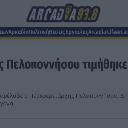
σεων
Αρκαδία
Πολιτική
Θέσεις Eργασίας
Arcadia Life
Arca
ης Πελοποννήσου τιμήθηκε
 παρέλαβε ο Περιφερειάρχης Πελοποννήσου, Δ
γονα.