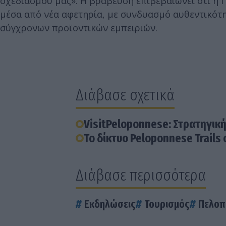
σχεδιασμού μας». Η βράβευση επιβεβαιώνει ότι η
μέσα από νέα αφετηρία, με συνδυασμό αυθεντικότη
σύγχρονων προϊοντικών εμπειριών.
Διάβασε σχετικά
VisitPeloponnese: Στρατηγική
Το δίκτυο Peloponnese Trail
Διάβασε περισσότερα
Εκδηλώσεις
Τουρισμός
Πελοπ