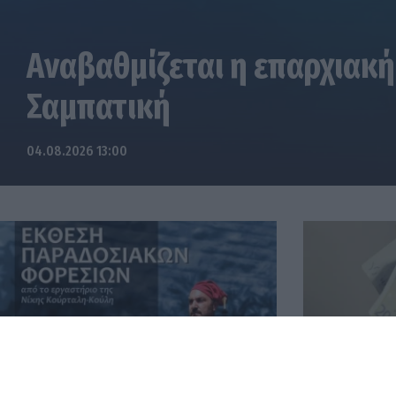
Αναβαθμίζεται η επαρχιακή
Σαμπατική
04.08.2026 13:00
Έκθεση Παραδοσιακών Φορεσιών
Οι πληρωμές
στο Πνευματικό Κέντρο Τροπαίων
εβδομάδα 3-