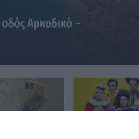
 οδός Αρκαδικό –
 από ΔΥΠΑ και e-ΕΦΚΑ την
Τρίπολη: ΕΚΚΛΗΣΙΑΖΟΥΣΕΣ
7 Αυγούστου
Αριστοφάνη - Σκηνοθετεί