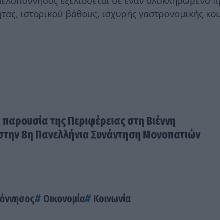
 Πελοπόννησος εξελίσσεται σε έναν ολοκληρωμένο 
τας, ιστορικού βάθους, ισχυρής γαστρονομικής κο
 παρουσία της Περιφέρειας στη Βιέννη
s στην 8η Πανελλήνια Συνάντηση Μονοπατιών
όννησος
Οικονομία
Κοινωνία