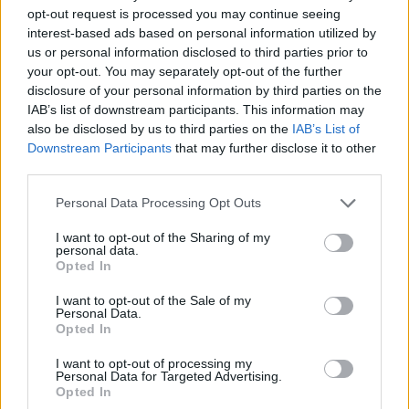
opt-out request is processed you may continue seeing
αποτελεί ένα νέο σημείο Πολιτισμού στην πόλη
interest-based ads based on personal information utilized by
μας.
us or personal information disclosed to third parties prior to
your opt-out. You may separately opt-out of the further
disclosure of your personal information by third parties on the
IAB’s list of downstream participants. This information may
Διάβασε σχετικά
also be disclosed by us to third parties on the
IAB’s List of
Downstream Participants
that may further disclose it to other
third parties.
Στα εγκαίνια της Δημοτικής Πινακοθήκης και ο
Υφυπουργός Εσωτερικών Βασίλης Σπανάκης
Personal Data Processing Opt Outs
Τζιούμης: "Με τη Δημοτική Πινακοθήκη
I want to opt-out of the Sharing of my
δημιουργούμε ένα νέο σημείο πολιτισμού, ένα
personal data.
Opted In
νέο τοπόσημο για την Τρίπολη"
I want to opt-out of the Sale of my
Personal Data.
Opted In
Διάβασε περισσότερα
I want to opt-out of processing my
Personal Data for Targeted Advertising.
Opted In
Πολιτισμός
Τρίπολη
Δήμος Τρίπολης
Αρκαδία