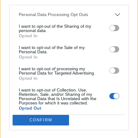
τεκμηρίωση, και χωρίς προηγούμενη αξιολόγηση-
third parties.
αποτίμηση της αποτελεσματικότητας των
Personal Data Processing Opt Outs
προηγούμενων αλλαγών.
Μέχρι σήμερα, έχουν επέλθει αλλαγές τα έτη 2020,
I want to opt-out of the Sharing of my
personal data.
2021, 2022, 2023 και 2024. Έτσι ο ΚΠολΔ έχει γίνει
Opted In
«σουρωτήρι».
I want to opt-out of the Sale of my
Personal Data.
Opted In
Αυτό το συνεχές «ράβε-ξήλωνε» έχει ως
αποτέλεσμα όχι μόνο να αποδυναμώνεται η
I want to opt-out of processing my
Personal Data for Targeted Advertising.
ασφάλεια δικαίου, αλλά και να προκαλείται
Opted In
αβεβαιότητα και σύγχυση, τόσο στους δικαστικούς
I want to opt-out of Collection, Use,
λειτουργούς όσο και στους δικηγόρους και τους
Retention, Sale, and/or Sharing of my
Personal Data that Is Unrelated with the
πολίτες. Η έλλειψη σταθερότητας και
Purposes for which it was collected.
Opted Out
προβλεψιμότητας στο δικονομικό δίκαιο οδηγεί
αναπόφευκτα σε αύξηση της γραφειοκρατίας,
CONFIRM
αντιφατικές ερμηνείες και, τελικά, σε ακόμη
μεγαλύτερες καθυστερήσεις. Αντί να