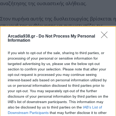
αναζήτησης της ουσιαστικής αλήθειας.
Στον πυρήνα αυτής της δυσλειτουργίας βρίσκεται η
επιμονή της κυβέρνησης να αντιμετωπίζει τις
παθογένειες του δικαστικού συστήματος όχι μέσω
Arcadia938.gr -
Do Not Process My Personal
ενός ολιστικού, μακροπρόθεσμου σχεδιασμού,
Information
αλλά μέσω συχνών, αποσπασματικών και συχνά
πρόχειρων νομοθετικών παρεμβάσεων. Ενδεικτικό
If you wish to opt-out of the sale, sharing to third parties, or
processing of your personal or sensitive information for
είναι το παράδειγμα του Κώδικα Πολιτικής
targeted advertising by us, please use the below opt-out
Δικονομίας, όπως εν προκειμένω, (αλλά και των
section to confirm your selection. Please note that after your
υπόλοιπων κωδίκων ειδικά του Ποινικού κώδικα), ο
opt-out request is processed you may continue seeing
interest-based ads based on personal information utilized by
οποίος, ενώ θα έπρεπε να λειτουργεί ως ένα
us or personal information disclosed to third parties prior to
σταθερό, προβλέψιμο και ισορροπημένο
your opt-out. You may separately opt-out of the further
ρυθμιστικό πλαίσιο για την πολιτική δίκη, έχει
disclosure of your personal information by third parties on the
μετατραπεί σε ένα νομοθέτημα που αλλάζει συχνά,
IAB’s list of downstream participants. This information may
also be disclosed by us to third parties on the
IAB’s List of
χωρίς ουσιαστική διαβούλευση, χωρίς επαρκή
Downstream Participants
that may further disclose it to other