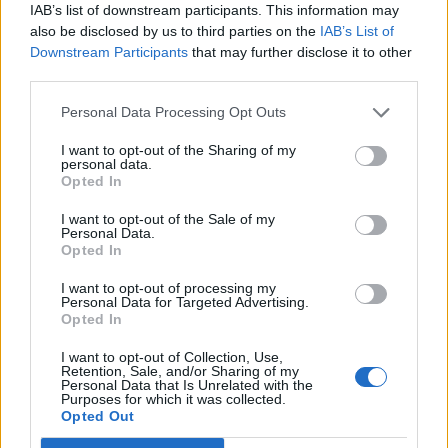
Διαγωνισμός: 1 διπλή πρόσκληση
IAB’s list of downstream participants. This information may
για την παράσταση - εμπειρία
also be disclosed by us to third parties on the
IAB’s List of
Downstream Participants
that may further disclose it to other
"Lemon", στη Δημητσάνα-Η
third parties.
νικήτρια
04.08.2025 17:04
Personal Data Processing Opt Outs
I want to opt-out of the Sharing of my
Διαγωνισμός: 2 διπλές προσκλήσεις
personal data.
Opted In
για τη θεατρική παράσταση "Το
Γκρούφαλο"
I want to opt-out of the Sale of my
Personal Data.
16.07.2025 17:33
Opted In
I want to opt-out of processing my
Personal Data for Targeted Advertising.
Opted In
Διαγωνισμός: 2 διπλές προσκλήσεις
για το "ΤaTouTaTa Kids Festival" -
I want to opt-out of Collection, Use,
Οι νικήτες
Retention, Sale, and/or Sharing of my
Personal Data that Is Unrelated with the
13.06.2025 12:27
Purposes for which it was collected.
Opted Out