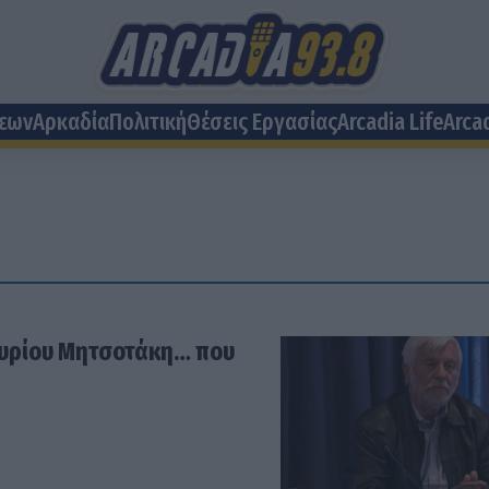
σεων
Αρκαδία
Πολιτική
Θέσεις Eργασίας
Arcadia Life
Arca
κυρίου Μητσοτάκη… που