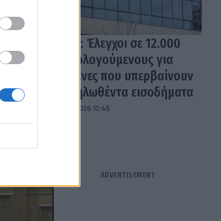
ΑΑΔΕ: Έλεγχοι σε 12.000
φορολογούμενους για
δαπάνες που υπερβαίνουν
τα δηλωθέντα εισοδήματα
04.08.2026 12:48