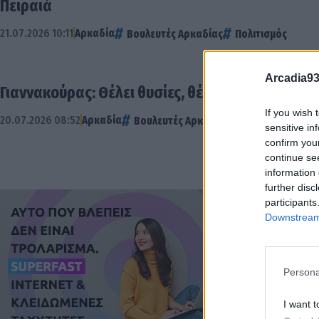
Πειραιά
21.07.2026 10:11
Αρκαδία
Βουλευτές Αρκαδίας
Πολιτισμός
Arcadia93
Γιαννακούρας: Θέλει θυσίες, θέλει αίμα η Ελευθε
If you wish 
20.07.2026 08:52
Αρκαδία
Βουλευτές Αρκαδίας
Εκδηλώσεις
sensitive in
confirm you
continue se
information 
further disc
participants
Downstream 
Persona
I want t