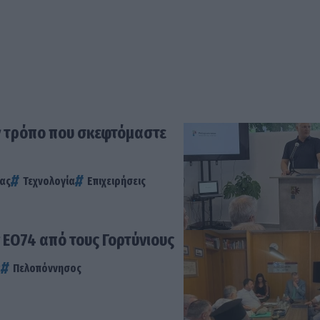
ν τρόπο που σκεφτόμαστε
ίας
Τεχνολογία
Επιχειρήσεις
 ΕΟ74 από τους Γορτύνιους
α
Πελοπόννησος