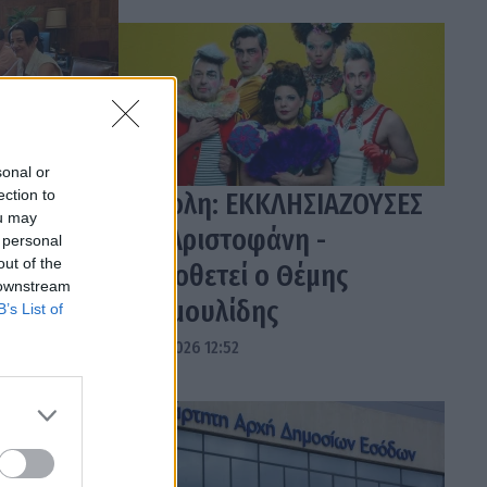
sonal or
ection to
Τρίπολη: ΕΚΚΛΗΣΙΑΖΟΥΣΕΣ
ou may
του Αριστοφάνη -
 personal
out of the
Σκηνοθετεί ο Θέμης
 downstream
Μουμουλίδης
B’s List of
04.08.2026 12:52