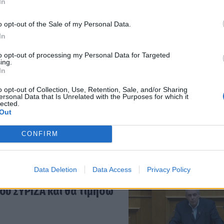
In
o opt-out of the Sale of my Personal Data.
In
καδίας στον Κοσμά
to opt-out of processing my Personal Data for Targeted
ing.
In
o opt-out of Collection, Use, Retention, Sale, and/or Sharing
ersonal Data that Is Unrelated with the Purposes for which it
lected.
Out
με τη Μαρία Καρυστιανού
CONFIRM
ς
Data Deletion
Data Access
Privacy Policy
ου ΣΥΡΙΖΑ και θα τιμήσω