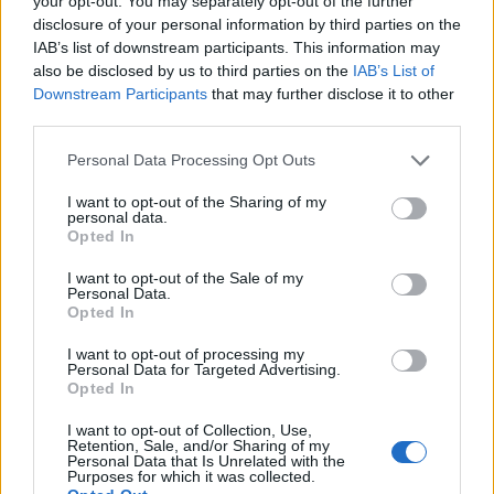
your opt-out. You may separately opt-out of the further
του ΚΚΕ Αρκαδίας στον Κοσμά
disclosure of your personal information by third parties on the
19.07.2026 14:28
IAB’s list of downstream participants. This information may
also be disclosed by us to third parties on the
IAB’s List of
Downstream Participants
that may further disclose it to other
third parties.
Συνάντηση στελεχών της "Νέας
Personal Data Processing Opt Outs
Πελοποννήσου" με τη Μαρία
I want to opt-out of the Sharing of my
Καρυστιανού
personal data.
Opted In
17.07.2026 18:41
I want to opt-out of the Sale of my
Personal Data.
Opted In
Παπαηλιού στην ΕΡΤ: "Εκλέχθηκα με
I want to opt-out of processing my
τη σημαία του ΣΥΡΙΖΑ και θα
Personal Data for Targeted Advertising.
τιμήσω αυτήν την εντολή"
Opted In
17.07.2026 16:22
I want to opt-out of Collection, Use,
Retention, Sale, and/or Sharing of my
Personal Data that Is Unrelated with the
Purposes for which it was collected.