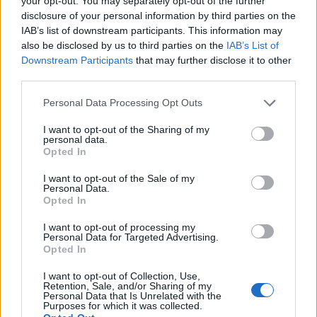
your opt-out. You may separately opt-out of the further
του ΚΚΕ Αρκαδίας στον Κοσμά
disclosure of your personal information by third parties on the
19.07.2026 14:28
IAB’s list of downstream participants. This information may
also be disclosed by us to third parties on the
IAB’s List of
Downstream Participants
that may further disclose it to other
third parties.
Συνάντηση στελεχών της "Νέας
Personal Data Processing Opt Outs
Πελοποννήσου" με τη Μαρία
I want to opt-out of the Sharing of my
Καρυστιανού
personal data.
Opted In
17.07.2026 18:41
I want to opt-out of the Sale of my
Personal Data.
Opted In
Παπαηλιού στην ΕΡΤ: "Εκλέχθηκα με
I want to opt-out of processing my
τη σημαία του ΣΥΡΙΖΑ και θα
Personal Data for Targeted Advertising.
τιμήσω αυτήν την εντολή"
Opted In
17.07.2026 16:22
I want to opt-out of Collection, Use,
Retention, Sale, and/or Sharing of my
Personal Data that Is Unrelated with the
Purposes for which it was collected.