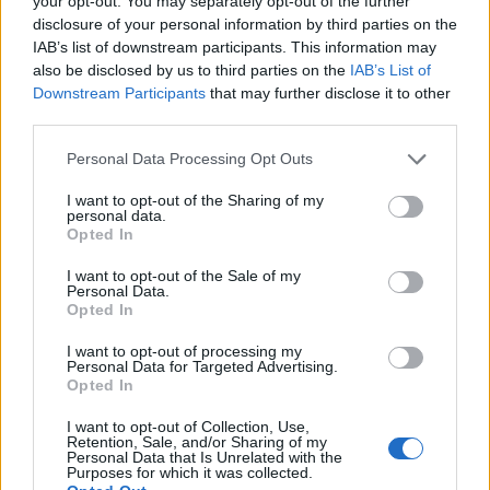
your opt-out. You may separately opt-out of the further
του ΚΚΕ Αρκαδίας στον Κοσμά
disclosure of your personal information by third parties on the
19.07.2026 14:28
IAB’s list of downstream participants. This information may
also be disclosed by us to third parties on the
IAB’s List of
Downstream Participants
that may further disclose it to other
third parties.
Συνάντηση στελεχών της "Νέας
Personal Data Processing Opt Outs
Πελοποννήσου" με τη Μαρία
I want to opt-out of the Sharing of my
Καρυστιανού
personal data.
Opted In
17.07.2026 18:41
I want to opt-out of the Sale of my
Personal Data.
Opted In
Παπαηλιού στην ΕΡΤ: "Εκλέχθηκα με
I want to opt-out of processing my
τη σημαία του ΣΥΡΙΖΑ και θα
Personal Data for Targeted Advertising.
τιμήσω αυτήν την εντολή"
Opted In
17.07.2026 16:22
I want to opt-out of Collection, Use,
Retention, Sale, and/or Sharing of my
Personal Data that Is Unrelated with the
Purposes for which it was collected.