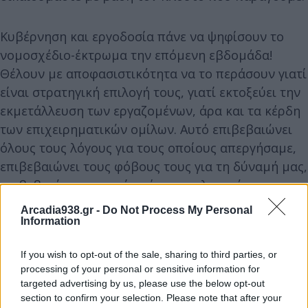
Κυβέρνηση και εργοδοσία πάνε να ψηφίσουν το
νομοσχέδιο-έκτρωμα την επόμενη εβδομάδα!
Θέλουν με αποφασιστικότητα να το περάσουν γιατί
είναι στρατηγική επιλογή τους, γιατί εκτοξεύει την
εκμετάλλευση των εργαζομένων, άρα και τα κέρδη
των επιχειρηματικών ομίλων. Αυτό επιβεβαιώνει
όλους τους λόγους για τους οποίους απεργήσαμε,
επιβεβαιώνει τους φόβους τους για τη δύναμή μας,
επιβεβαιώνει το γιατί πρέπει να κλιμακώσουμε.
Arcadia938.gr -
Do Not Process My Personal
Information
If you wish to opt-out of the sale, sharing to third parties, or
processing of your personal or sensitive information for
targeted advertising by us, please use the below opt-out
section to confirm your selection. Please note that after your