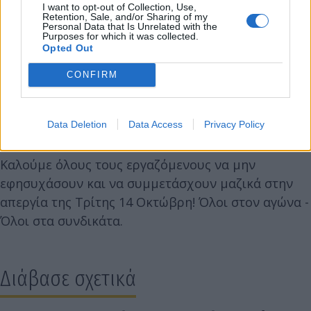
I want to opt-out of Collection, Use,
θα προσπαθούν με ψέματα και
Retention, Sale, and/or Sharing of my
Personal Data that Is Unrelated with the
αποπροσανατολισμό να πείσουν τους
Purposes for which it was collected.
εργαζόμενους και τον λαό ότι το νομοσχέδιο-
Opted Out
έκτρωμα είναι για "το καλό μας", εμείς θα
CONFIRM
απεργούμε και θα διαδηλώνουμε για να τους
κόψουμε την όρεξη, θα διεκδικήσουμε όλα όσα μας
αξίζουν!
Data Deletion
Data Access
Privacy Policy
Καλούμε όλους τους εργαζόμενους να μην
εφησυχάσουν και να συμμετάσχουν μαζικά στην
απεργία της Τρίτης 14 Οκτώβρη! Όλοι στον αγώνα -
Όλοι στα συνδικάτα.
Διάβασε σχετικά