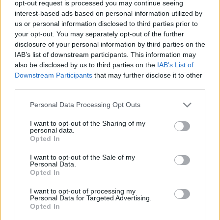
opt-out request is processed you may continue seeing
interest-based ads based on personal information utilized by
us or personal information disclosed to third parties prior to
your opt-out. You may separately opt-out of the further
disclosure of your personal information by third parties on the
IAB’s list of downstream participants. This information may
also be disclosed by us to third parties on the
IAB’s List of
Downstream Participants
that may further disclose it to other
Δεν θα τους κάνουμε τη χάρη! Οι εργαζόμενοι δεν
third parties.
θα κάτσουμε με σταυρωμένα χέρια! Στην
αποφασιστικότητα της κυβέρνησης και της
Personal Data Processing Opt Outs
εργοδοσίας απαντάμε με ακόμα μεγαλύτερη
I want to opt-out of the Sharing of my
personal data.
αποφασιστικότητα των εργαζομένων!
Opted In
I want to opt-out of the Sale of my
Τώρα που το πάνε στην κόντρα, τώρα
Personal Data.
Opted In
κλιμακώνουμε με νέα απεργία! Όταν όλοι αυτοί
που ευθύνονται για τα δεινά μας θα συζητάνε το
I want to opt-out of processing my
Personal Data for Targeted Advertising.
πώς θα μας γυρίσουν αιώνες πίσω και θα ψάχνουν
Opted In
να βρουν "θετικά" σε αυτό το τερατούργημα, όταν