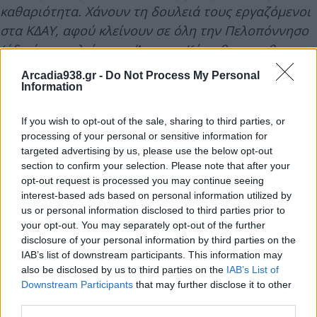
καθαριότητα. Χάνουν τη δουλειά τους εργαζόμενοι
στα ΚΔΑΥ, αφού κλείνουν σε όλη την Πελοπόννησο
(ήδη έχουν κλείσει σε Άστρος, Κόρινθο και χθες
ανακοινώθηκε το κλείσιμο στην Τρίπολη).
Arcadia938.gr -
Do Not Process My Personal
Information
Καλούμε τους εργαζόμενους στον κλάδο να
If you wish to opt-out of the sale, sharing to third parties, or
συσπειρωθούν στο σωματείο και να διεκδικήσουμε
processing of your personal or sensitive information for
από το Δήμο, την Περιφέρεια Πελοποννήσου και το
targeted advertising by us, please use the below opt-out
Φορέα Διαχείρισης Στερεών Αποβλήτων (ΦΟΔΣΑ)
section to confirm your selection. Please note that after your
opt-out request is processed you may continue seeing
Πελοποννήσου κανένας εργαζόμενος να μην χάσεις
interest-based ads based on personal information utilized by
τη δουλειά του. Είναι εργαζόμενοι οικογενειάρχες,
us or personal information disclosed to third parties prior to
εκπαιδευμένοι για χρόνια στο αντικείμενο, δεν
your opt-out. You may separately opt-out of the further
γίνεται να πεταχτούν στο δρόμο.
disclosure of your personal information by third parties on the
IAB’s list of downstream participants. This information may
also be disclosed by us to third parties on the
IAB’s List of
Ζητάμε άμεσα συνάντηση με το Δήμαρχο Τρίπολης,
Downstream Participants
that may further disclose it to other
τον Περιφερειάρχη Πελοποννήσου, τον πρόεδρο
third parties.