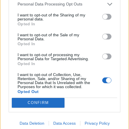
του ΦΟΔΣΑ για να βρεθεί λύση, ώστε κανένας
Personal Data Processing Opt Outs
εργαζόμενος να μην χάσει τη δουλειά του.
I want to opt-out of the Sharing of my
personal data.
Opted In
Διάβασε σχετικά
I want to opt-out of the Sale of my
Personal Data.
Opted In
Και το Σωματείο Εργαζομένων στην Αρκαδία
I want to opt-out of processing my
στην Αντιιμπεριαλιστική συγκέντρωση της
Personal Data for Targeted Advertising.
Τρίπολης
Opted In
Στη συγκέντρωση της 22ας Μαρτίου και το
I want to opt-out of Collection, Use,
Retention, Sale, and/or Sharing of my
Σωματείο Εργαζομένων Αρκαδίας
Personal Data that Is Unrelated with the
Purposes for which it was collected.
Θερινό... σινεμά στον παλιό σιδηροδρομικό
Opted Out
σταθμό Τρίπολης
CONFIRM
Διάβασε περισσότερα
Data Deletion
Data Access
Privacy Policy