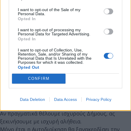
με διαφάνεια, ευθύνη και λογοδοσία — όχι με
I want to opt-out of the Sale of my
υπεκφυγές, ούτε με λόγια που διαψεύδονται από τα
Personal Data.
Opted In
ίδια τα έργα της.
I want to opt-out of processing my
Personal Data for Targeted Advertising.
Και κάτι ακόμη:
Opted In
I want to opt-out of Collection, Use,
Retention, Sale, and/or Sharing of my
Όταν η Διοίκηση κάνει πολιτική μόνο με δημόσιες
Personal Data that Is Unrelated with the
σχέσεις τα προβλήματα δεν λύνονται, απλώς
Purposes for which it was collected.
Opted Out
μετατρέπονται σε ωραίες φωτογραφίες.
CONFIRM
Η πρόοδος απαιτεί αλήθεια, καθαρό λόγο και
πράξεις με ουσία.
Data Deletion
Data Access
Privacy Policy
Αν πραγματικά θέλουμε ισχυρούς Δήμους, ας
ξεκινήσουμε με ισχυρή αλήθεια.
Μόνο έτσι η Αυτοδιοίκηση θα ξανακερδίσει την