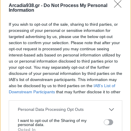
Arcadia938.gr -
Do Not Process My Personal
Information
Ποιοι τελικά θα πληρώσουν το τίμημα αυτών των
αποφάσεων; Οι πολίτες; Οι Δήμοι; Ή μήπως, όπως
If you wish to opt-out of the sale, sharing to third parties, or
συνήθως, «κανείς»;
processing of your personal or sensitive information for
targeted advertising by us, please use the below opt-out
section to confirm your selection. Please note that after your
Γιατί η φωνή της ευθύνης ακούγεται μόνο τώρα, εκ
opt-out request is processed you may continue seeing
των υστέρων, όταν η Δικαιοσύνη έχει ήδη
interest-based ads based on personal information utilized by
παρέμβει;
us or personal information disclosed to third parties prior to
your opt-out. You may separately opt-out of the further
disclosure of your personal information by third parties on the
Κύριε Δήμαρχε,
IAB’s list of downstream participants. This information may
also be disclosed by us to third parties on the
IAB’s List of
Downstream Participants
that may further disclose it to other
η Αυτοδιοίκηση πράγματι δεν είναι υποκατάστημα
third parties.
του κράτους.
Personal Data Processing Opt Outs
Αλλά για να το αποδείξει, πρέπει πρώτα να
I want to opt-out of the Sharing of my
personal data.
κοιταχτεί στον καθρέφτη της και να λειτουργήσει
Opted In